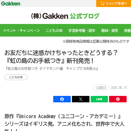
イベント・キャンペーン
こどもの本
学習参考書・語学
趣味・実用
教養
※価格等商品情報は記事公開時点のものです
お友だちに迷惑かけちゃったときどうする？
『虹の島のお手紙つき』新刊発売！
『虹の島のお手紙つき ダイヤモンド編 キャンプで大失敗☆』
こどもの本
2025.05.13
公開日
原作『Unicorn Academy（ユニコーン・アカデミー）』
シリーズはイギリス発。アニメ化もされ、世界中で大人