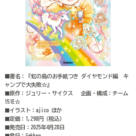
■書名：『虹の島のお手紙つき ダイヤモンド編 キ
ャンプで大失敗☆』
原作：ジュリー・サイクス 企画・構成：チーム
■
151E☆
イラスト：ajico ほか
■
定価：1,298円（税込）
■
発売日：2025年4月28日
■
発行：Gakken
■