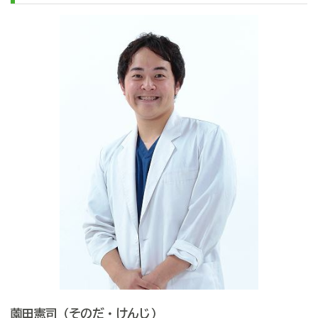
薗田憲司（そのだ・けんじ）