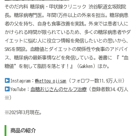
そのだ内科 糖尿病・甲状腺クリニック 渋谷駅道玄坂院院
長。糖尿病専門医。年間1万件以上の外来を担当。糖尿病患
者の父を持ち、自身も食事改善を実践。外来では患者1人に
かけられる時間が限られているため、多くの糖尿病患者やダ
イエットに悩む人に役立つ情報を発信したいとの思いから、
SNSを開設。血糖値とダイエットの関係性や食事のアドバイ
ス、糖尿病の最新事情などを発信している。著書に 『“血
糖値”を制して脂肪を落とす！』（Gakken）ほか。
Instagram：
@kettou_ojisan
（フォロワー数11.9万人※）
YouTube：
血糖おじさんのセルフ治療
（登録者数34.4万人
※）
※2025年3月現在。
商品の紹介