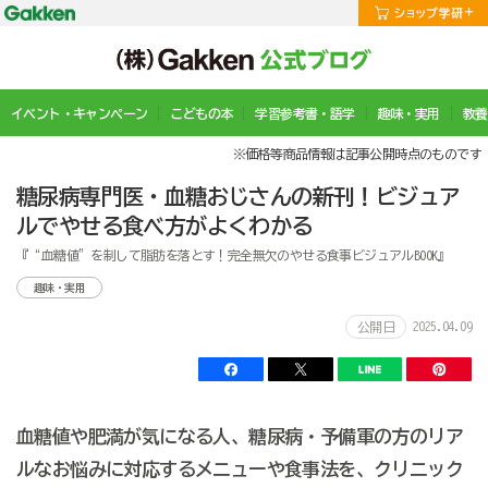
イベント・キャンペーン
こどもの本
学習参考書・語学
趣味・実用
教養
※価格等商品情報は記事公開時点のものです
糖尿病専門医・血糖おじさんの新刊！ビジュア
ルでやせる食べ方がよくわかる
『“血糖値”を制して脂肪を落とす！完全無欠のやせる食事ビジュアルBOOK』
趣味・実用
2025.04.09
公開日
血糖値や肥満が気になる人、糖尿病・予備軍の方のリア
ルなお悩みに対応するメニューや食事法を、クリニック