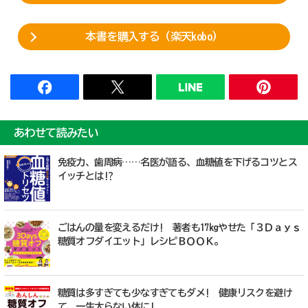
本書を購入する（楽天kobo）
あわせて読みたい
免疫力、歯周病……名医が語る、血糖値を下げるコツとス
イッチとは!?
ごはんの量を変えるだけ! 著者も17㎏やせた「３Ｄａｙｓ
糖質オフダイエット」レシピＢＯＯＫ。
糖質は多すぎても少なすぎてもダメ! 健康リスクを避け
て、一生太らない体に!