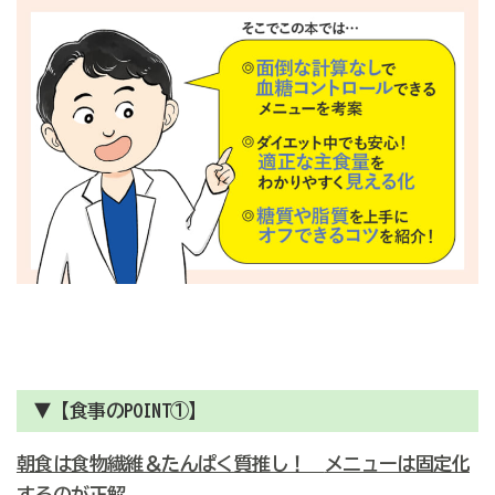
▼【食事のPOINT①】
朝食は食物繊維＆たんぱく質推し！
メニューは固定化
するのが正解