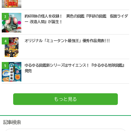
約600体の怪人を収録！ 異色の図鑑『学研の図鑑 仮面ライダ
3
ー 改造人間』が誕生！
オリジナル「ミュータント最強王」優秀作品発表!!!
4
ゆるゆる図鑑新シリーズはサイエンス！『ゆるゆる地球図鑑』
5
発売
もっと見る
記事検索