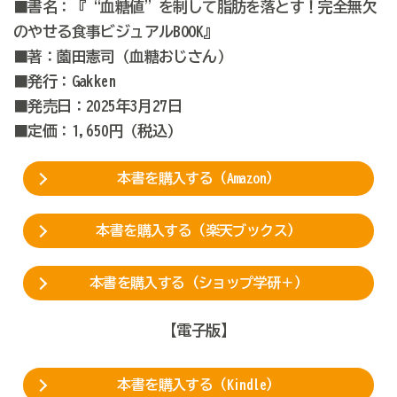
■書名：『“血糖値”を制して脂肪を落とす！完全無欠
のやせる食事ビジュアルBOOK』
■著：薗田憲司（血糖おじさん）
■発行：Gakken
■発売日：2025年3月27日
■
定価：1,650円（税込）
本書を購入する（Amazon）
本書を購入する（楽天ブックス）
本書を購入する（ショップ学研＋）
【電子版】
本書を購入する（Kindle）