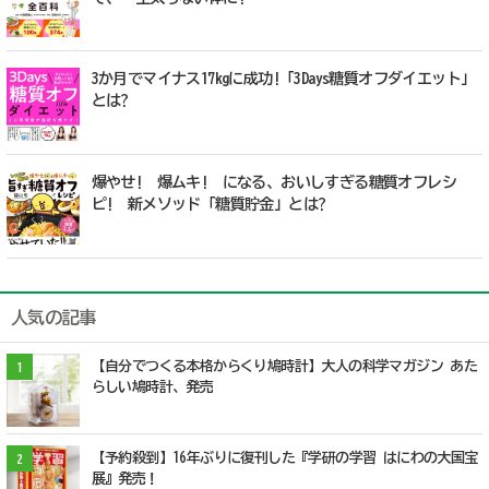
3か月でマイナス17kgに成功!「3Days糖質オフダイエット」
とは?
爆やせ! 爆ムキ! になる、おいしすぎる糖質オフレシ
ピ! 新メソッド「糖質貯金」とは?
人気の記事
【自分でつくる本格からくり鳩時計】大人の科学マガジン あた
1
らしい鳩時計、発売
【予約殺到】16年ぶりに復刊した『学研の学習 はにわの大国宝
2
展』発売！