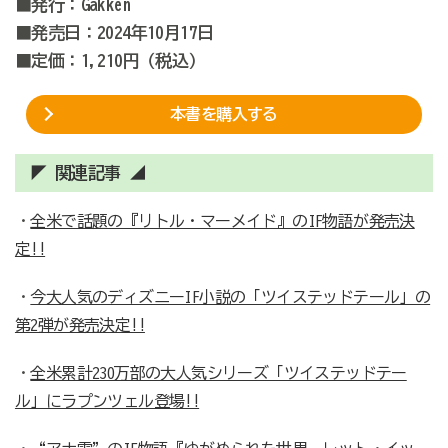
■発行：Gakken
■発売日：2024年10月17日
■定価：1,210円（税込）
本書を購入する
◤ 関連記事 ◢
・
全米で話題の『リトル・マーメイド』のIF物語が発売決
定!!
・
今大人気のディズニーIF小説の「ツイステッドテール」の
第2弾が発売決定!!
・
全米累計230万部の大人気シリーズ「ツイステッドテー
ル」にラプンツェル登場!!