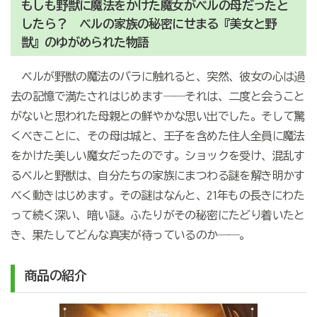
もしも野獣に魔法をかけた魔女がベルの母だったと
したら？ ベルの家族の秘密にせまる『美女と野
獣』のゆがめられた物語
ベルが野獣の魔法のバラに触れると、突然、彼女の心は過
去の記憶で満たされはじめます――それは、二度と会うこと
がないと思われた母親との鮮やかな思い出でした。そして驚
くべきことに、その母は城と、王子を含めた住人全員に魔法
をかけた美しい魔女だったのです。ショックを受け、混乱す
るベルと野獣は、自分たちの家族にまつわる謎を解き明かす
べく動きはじめます。その謎はなんと、21年もの長きにわた
って続く深い、暗い謎。ふたりがその秘密にたどり着いたと
き、果たしてどんな真実が待っているのか――。
商品の紹介