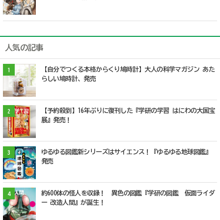
人気の記事
【自分でつくる本格からくり鳩時計】大人の科学マガジン あた
1
らしい鳩時計、発売
【予約殺到】16年ぶりに復刊した『学研の学習 はにわの大国宝
2
展』発売！
ゆるゆる図鑑新シリーズはサイエンス！『ゆるゆる地球図鑑』
3
発売
約600体の怪人を収録！ 異色の図鑑『学研の図鑑 仮面ライダ
4
ー 改造人間』が誕生！