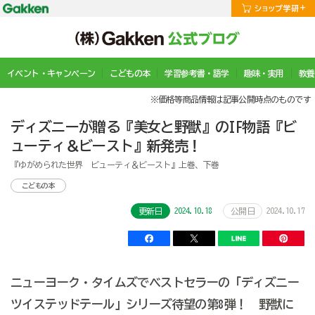
イベント・キャンペーン
こどもの本
学習参考書・語学
趣味・実用
教養
※価格等商品情報は記事公開時点のものです
ディズニーが贈る『美女と野獣』のIF物語『ビ
ューティ＆ビースト』新発売！
『ゆがめられた世界 ビューティ＆ビースト』上巻、下巻
こどもの本
2024.10.18
2024.10.17
更新日
公開日
ニューヨーク・タイムズでベストセラーの「ディズニー
ツイステッドテール」シリーズ待望の第8弾！ 野獣に