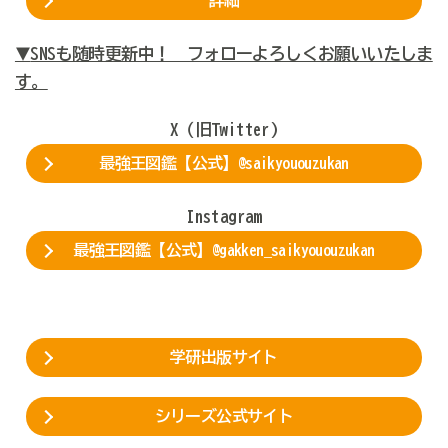
詳細
SNSも随時更新中！ フォローよろしくお願いいたしま
▼
す。
X（旧Twitter)
最強王図鑑【公式】@saikyououzukan
Instagram
最強王図鑑【公式】@gakken_saikyououzukan
学研出版サイト
シリーズ公式サイト