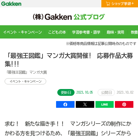
イベント・キャンペーン
こどもの本
学習参考書・語学
趣味・実用
教養
※価格等商品情報は記事公開時点のものです
「最強王図鑑」マンガ大賞開催! 応募作品大募
集!!!
「最強王図鑑」マンガ大賞
イベント・キャンペーン
2023.10.05
2023.10.02
更新日
公開日
求む！ 新たな描き手！！ マンガシリーズの制作にか
かわる方を見つけるため、「最強王図鑑」シリーズから