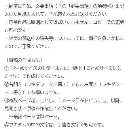
・封筒に作品、必要事項（下の「必要事項」の項参照）を記
入した用紙を入れて、下記宛先へとお送りください。
・応募作品は原則として返却いたしません。コピーでの応募
も可能です。
・封筒の郵送中の紛失等につきましては、責任を負いかねま
すのでご了承ください。
［原稿の作成方法］
①１P＝A5サイズの判型（または、縮小するとA5サイズにな
る寸法）で作成してください。
②右開き（フキダシ＝タテ書き）でも、左開き（フキダシ＝
ヨコ書き）でも構いません。
③奇数ページ起こしとし、１ページ目をトビラにし、以降、
見開き状で原稿を作成してください。
※最終ページは単ページ。
④フキダシの中の文字は、手書き文字でも可です。