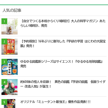
人気の記事
【自分でつくる本格からくり鳩時計】大人の科学マガジン あた
1
らしい鳩時計、発売
【予約殺到】16年ぶりに復刊した『学研の学習 はにわの大国宝
2
展』発売！
ゆるゆる図鑑新シリーズはサイエンス！『ゆるゆる地球図鑑』
3
発売
約600体の怪人を収録！ 異色の図鑑『学研の図鑑 仮面ライダ
4
ー 改造人間』が誕生！
オリジナル「ミュータント最強王」優秀作品発表!!!
5