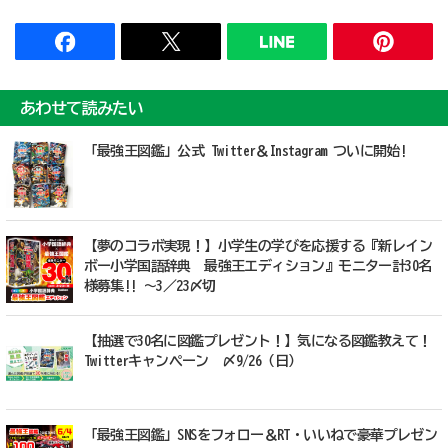
あわせて読みたい
「最強王図鑑」公式 Twitter＆Instagram ついに開始!
【夢のコラボ実現！】小学生の学びを応援する『新レイン
ボー小学国語辞典 最強王エディション』モニター計30名
様募集!! ～3／23〆切
【抽選で30名に図鑑プレゼント！】気になる図鑑教えて！
Twitterキャンペーン 〆9/26（日）
「最強王図鑑」SNSをフォロー＆RT・いいねで豪華プレゼン