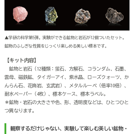
▲学研の科学第5弾。実験ができる鉱物と岩石が12個ついたセット。
鉱物のふしぎな性質をじっくり楽しめる美しい標本です。
【キット内容】
鉱物と岩石（12種類：蛍石、方解石、コランダム、石墨、
雲母、磁鉄鉱、タイガーアイ、紫水晶、ローズクォーツ、か
んらん石、花崗岩、玄武岩）、メタルルーペ（倍率10倍）、
耐水ペーパー（4枚）、標本ケース、標本ラベル。
＊鉱物・岩石の大きさや色、形、透明度などは、ひとつひと
つ異なります。
観察するだけじゃない、実験して楽しむ美しい鉱物・