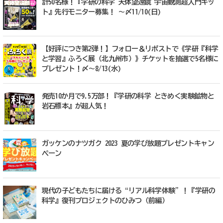
計50名様！『学研の科学 天体望遠鏡 宇宙観測超入門キッ
ト』先行モニター募集！ ～〆11/10(日)
【好評につき第2弾！】フォロー＆リポストで《学研『科学
と学習』ふろく展（北九州市）》チケットを抽選で5名様に
プレゼント！〆～8/13(水)
発売10か月で9.5万部！『学研の科学 ときめく実験鉱物と
岩石標本』が超人気！
ガッケンのナツガク 2023 夏の学び放題プレゼントキャン
ペーン
現代の子どもたちに届ける“リアル科学体験”！『学研の
科学』復刊プロジェクトのひみつ（前編）