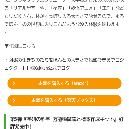
え、プラネタリウムクリエーター大平貴之さんの天の川が映
る「リアル星空」や、「星座」「妖怪アニメ」「工作」など
もりだくさん。体がすっぽり入る大きさで映せるので、まる
でほんものの世界に入りこんだような没入体験を味わえま
す。
▼詳細はこちら
・
図鑑の生きものたちをほんとの大きさで投影できるプロジ
ェクター! | ㈱Gakken公式ブログ
本書を購入する（Amazon）
本書を購入する（楽天ブックス）
第3弾『学研の科学 万能顕微鏡と標本作成キット』好
評発売中!