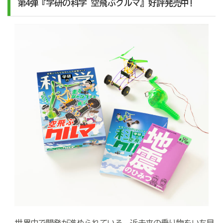
第4弾『学研の科学 空飛ぶクルマ』好評発売中!