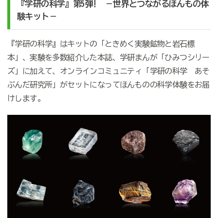
『学研の科学』第5弾! －世界とつながるほんもの体
験キット－
『学研の科学』はキットの「ときめく実験鉱物と岩石標
本」、実験を多数紹介した本誌、学研まんが「ひみつシリー
ズ」に加えて、オンラインコミュニティ「学研の科学 あそ
ぶんだ研究所」がセットになってほんものの科学体験をお届
けします。