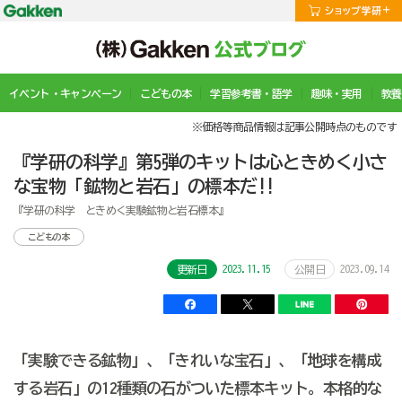
イベント・キャンペーン
こどもの本
学習参考書・語学
趣味・実用
教養
※価格等商品情報は記事公開時点のものです
『学研の科学』第5弾のキットは心ときめく小さ
な宝物「鉱物と岩石」の標本だ!!
『学研の科学 ときめく実験鉱物と岩石標本』
こどもの本
2023.11.15
2023.09.14
更新日
公開日
「実験できる鉱物」、「きれいな宝石」、「地球を構成
する岩石」の12種類の石がついた標本キット。本格的な