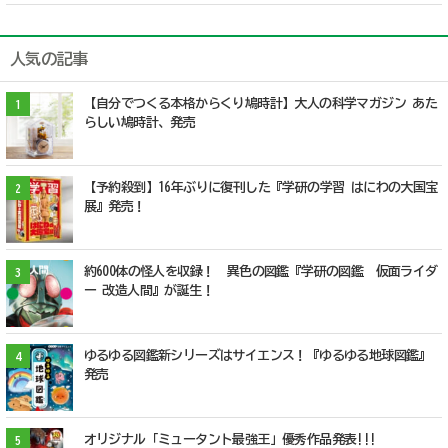
人気の記事
【自分でつくる本格からくり鳩時計】大人の科学マガジン あた
1
らしい鳩時計、発売
【予約殺到】16年ぶりに復刊した『学研の学習 はにわの大国宝
2
展』発売！
約600体の怪人を収録！ 異色の図鑑『学研の図鑑 仮面ライダ
3
ー 改造人間』が誕生！
ゆるゆる図鑑新シリーズはサイエンス！『ゆるゆる地球図鑑』
4
発売
オリジナル「ミュータント最強王」優秀作品発表!!!
5