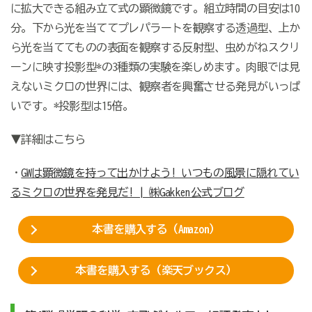
に拡大できる組み立て式の顕微鏡です。組立時間の目安は10
分。下から光を当ててプレパラートを観察する透過型、上か
ら光を当ててものの表面を観察する反射型、虫めがねスクリ
ーンに映す投影型*の3種類の実験を楽しめます。肉眼では見
えないミクロの世界には、観察者を興奮させる発見がいっぱ
いです。*投影型は15倍。
▼詳細はこちら
・
GWは顕微鏡を持って出かけよう! いつもの風景に隠れてい
るミクロの世界を発見だ! | ㈱Gakken公式ブログ
本書を購入する（Amazon）
本書を購入する（楽天ブックス）