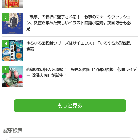
「執事」の世界に魅了される！ 執事のマナーやファッショ
3
ン、教養を集めた美しいイラスト図鑑が登場。英国好きも必
見！
ゆるゆる図鑑新シリーズはサイエンス！『ゆるゆる地球図鑑』
4
発売
約600体の怪人を収録！ 異色の図鑑『学研の図鑑 仮面ライダ
5
ー 改造人間』が誕生！
もっと見る
記事検索