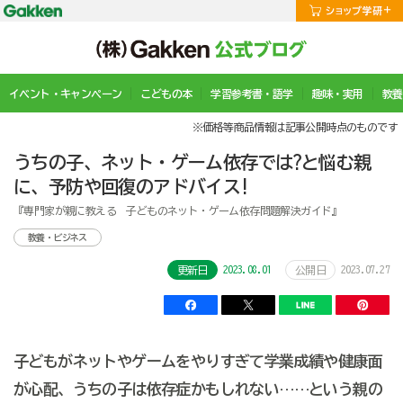
イベント・キャンペーン
こどもの本
学習参考書・語学
趣味・実用
教養
※価格等商品情報は記事公開時点のものです
うちの子、ネット・ゲーム依存では?と悩む親
に、予防や回復のアドバイス!
『専門家が親に教える 子どものネット・ゲーム依存問題解決ガイド』
教養・ビジネス
2023.08.01
2023.07.27
更新日
公開日
子どもがネットやゲームをやりすぎて学業成績や健康面
が心配、うちの子は依存症かもしれない……という親の