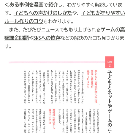
くある事例を漫画で紹介
し、わかりやすく解説していま
子どもへの声かけのしかた
子どもが守りやすい
す。
や、
ルール作りのコツ
もわかります。
ゲームの高
また、たびたびニュースでも取り上げられる
額課金問題
SNSへの依存
や
などの解決の糸口も見つかりま
す。