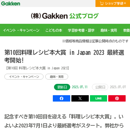
イベント・キャンペーン
こどもの本
学習参考書・語学
趣味・実用
教養
※価格等商品情報は記事公開時点のものです
第10回料理レシピ本大賞 in Japan 2023 最終選
考開始!
【第10回 料理レシピ本大賞 in Japan 2023】
イベント・キャンペーン
趣味・実用
2023.07.11
2023.07.07
更新日
公開日
記念すべき第10回目を迎える「料理レシピ本大賞」。い
よいよ2023年7月1日より最終選考がスタート。弊社から