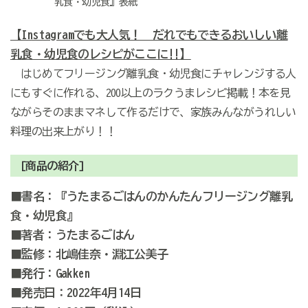
乳食・幼児食』表紙
【Instagramでも大人気！ だれでもできるおいしい離
乳食・幼児食のレシピがここに!!】
はじめてフリージング離乳食・幼児食にチャレンジする人
にもすぐに作れる、200以上のラクうまレシピ掲載！本を見
ながらそのままマネして作るだけで、家族みんながうれしい
料理の出来上がり！！
[商品の紹介]
■書名：『うたまるごはんのかんたんフリージング離乳
食・幼児食』
■著者：うたまるごはん
■監修：北嶋佳奈・淵江公美子
■発行：Gakken
■発売日：2022年4月14日