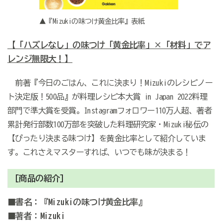
▲『Mizukiの味つけ黄金比率』表紙
【「ハズレなし」の味つけ「黄金比率」×「材料」でア
レンジ無限大！】
前著『今日のごはん、これに決まり！Mizukiのレシピノー
ト決定版！500品』が料理レシピ本大賞 in Japan 2022料理
部門で準大賞を受賞。Instagramフォロワー110万人超、著者
累計発行部数100万部を突破した料理研究家・Mizuki秘伝の
【ぴったり決まる味つけ】を黄金比率として紹介していま
す。これさえマスターすれば、いつでも味が決まる！
[商品の紹介]
■書名：『Mizukiの味つけ黄金比率』
■著者：Mizuki