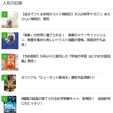
人気の記事
【自分でつくる本格からくり鳩時計】大人の科学マガジン あた
1
らしい鳩時計、発売
「執事」の世界に魅了される！ 執事のマナーやファッショ
2
ン、教養を集めた美しいイラスト図鑑が登場。英国好きも必
見！
【予約殺到】16年ぶりに復刊した『学研の学習 はにわの大国宝
3
展』発売！
オリジナル「ミュータント最強王」優秀作品発表!!!
4
5種類の結晶が育てられる化学実験キット、新発売！ 自由研究
5
にもピッタリ！