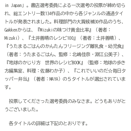
in Japan」。書店選考委員による一次選考の投票が締め切ら
れ、総エントリー数134作品の中から各ジャンルの通過タイ
トルが発表されました。料理部門の大賞候補30作品のうち、
Gakkenからは、『Mizukiの味つけ黄金比率』（著者：
Mizuki）、『土井善晴のレシピ100』（著者：土井善晴）、
『うたまるごはんのかんたんフリージング離乳食・幼児食』
、
（著者：うたまるごはん
監修：北嶋佳奈・淵江公美子）、
『地球のかじり方 世界のレシピBOOK』（監修：地球の歩き
方編集室、料理：佐藤わか子）、『これでいいのだ☆毎日タ
ッパー弁当』（著者：MAYA）の５タイトルが選出されていま
す。
投票してくださった選考委員のみなさま。どうもありがと
うございました。
各タイトルの詳細は下記のとおりです。