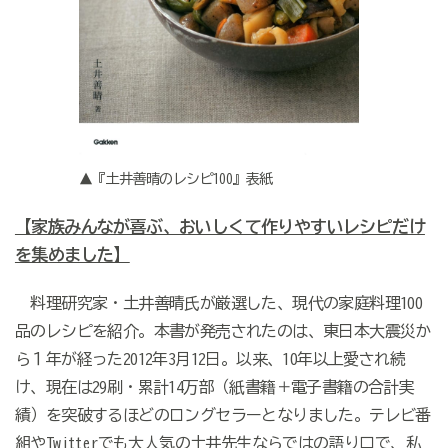
▲『土井善晴のレシピ100』表紙
【家族みんなが喜ぶ、おいしくて作りやすいレシピだけ
を集めました】
料理研究家・土井善晴氏が厳選した、現代の家庭料理100
品のレシピを紹介。本書が発売されたのは、東日本大震災か
ら１年が経った2012年3月12日。以来、10年以上愛され続
け、現在は29刷・累計14万部（紙書籍＋電子書籍の合計実
績）を突破するほどのロングセラーとなりました。テレビ番
組やTwitterでも大人気の土井先生ならではの語り口で、私