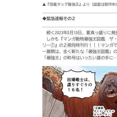
▲『恐竜タッグ最強王』より（誌面は制作中
◆緊急速報その２
続く2023年8月10日、夏真っ盛りに
しかも『マンガ動物最強王図鑑 ザ・
リー①』の２冊同時刊行！！！マンガ
ー展開は、全く新たな「最強王図鑑」
「最強王」の称号はいったい誰の手に