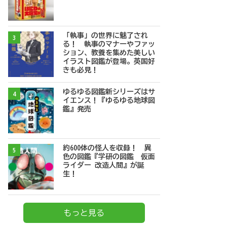
「執事」の世界に魅了され
3
る！ 執事のマナーやファッ
ション、教養を集めた美しい
イラスト図鑑が登場。英国好
きも必見！
ゆるゆる図鑑新シリーズはサ
4
イエンス！『ゆるゆる地球図
鑑』発売
約600体の怪人を収録！ 異
5
色の図鑑『学研の図鑑 仮面
ライダー 改造人間』が誕
生！
もっと見る