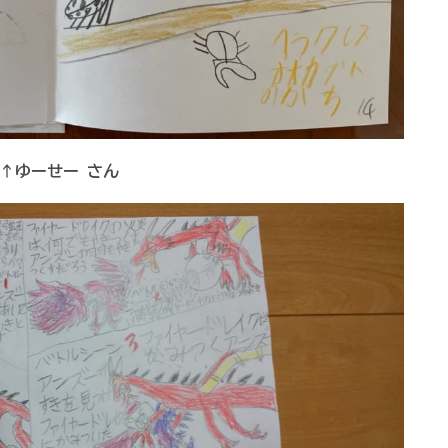
↑ゆーせー さん