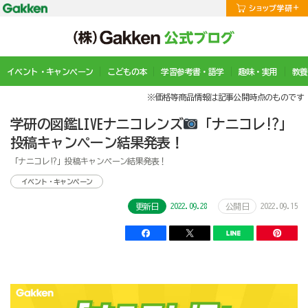
イベント・キャンペーン
こどもの本
学習参考書・語学
趣味・実用
教養
※価格等商品情報は記事公開時点のものです
学研の図鑑LIVEナニコレンズ
「ナニコレ!?」
投稿キャンペーン結果発表！
「ナニコレ!?」投稿キャンペーン結果発表！
イベント・キャンペーン
2022.09.28
2022.09.15
更新日
公開日