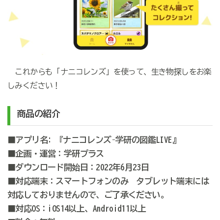
これからも
「ナニコレンズ」を使って、生き物探しをお楽
しみください！
商品の紹介
■アプリ名
:
ナニコレンズ
–
学研の図鑑
LIVE』
『
■企画・運営：学研プラス
■ダウンロード開始日：
2022
年
6
月
23
日
■対応端末：スマートフォンのみ タブレット端末には
対応しておりませんので、ご了承ください。
■対応OS：iOS14以上、Android11以上