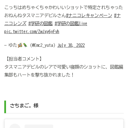
こっちはめちゃくちゃかわいいショットで特定されちゃった
おねんねタスマニアデビルさん
#ナニコレキャンペーン
#ナ
ニコレンズ
#学研の図鑑
#学研の図鑑live
pic.twitter.com/ZwJxy6yFvh
— ゆた
(@Emc2_yuta)
July 30, 2022
【担当者コメント】
タスマニアデビルのレアで可愛い寝顔のショットに、図鑑編
集部もハートを撃ち抜かれました！
さちまご。様