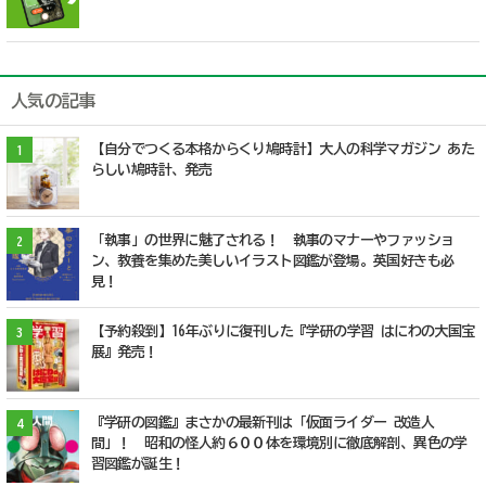
人気の記事
【自分でつくる本格からくり鳩時計】大人の科学マガジン あた
1
らしい鳩時計、発売
「執事」の世界に魅了される！ 執事のマナーやファッショ
2
ン、教養を集めた美しいイラスト図鑑が登場。英国好きも必
見！
【予約殺到】16年ぶりに復刊した『学研の学習 はにわの大国宝
3
展』発売！
『学研の図鑑』まさかの最新刊は「仮面ライダー 改造人
4
間」！ 昭和の怪人約６００体を環境別に徹底解剖、異色の学
習図鑑が誕生！