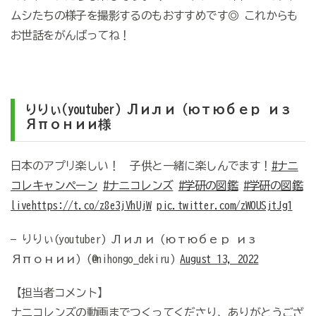
ムシたちの様子を撮影するのもおすすめです◎ これからも
お世話をがんばってね！
りりぃ
(youtuber) Лили (ютюбер из
Японии
様
日本のアプリ楽しい！ 子供と一緒に楽しんでます！
#ナニ
コレキャンペーン
#ナニコレンズ
#学研の図鑑
#学研の図鑑
live
https://t.co/z8e3jVhUjW
pic.twitter.com/zW0USjtJg1
— りりぃ(youtuber) Лили (ютюбер из
Японии) (@nihongo_dekiru)
August 13, 2022
【担当者コメント】
ナニコレンズの動画までつくってくださり、ありがとうござ