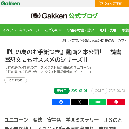
イベント・キャンペーン
こどもの本
学習参考書・語学
趣味・実用
教養
※価格等商品情報は記事公開時点のものです
『虹の島のお手紙つき』動画２本公開! 読書
感想文にもオススメのシリーズ!!
『虹の島のお手紙つき アメジスト編①運命のユニコーン』
『虹の島のお手紙つき アメジスト編②最高のパートナー』
こどもの本
2022.08.04
2022.08.03
更新日
公開日
ユニコーン、魔法、寮生活、学園ミステリー…ＪＳのと
きめき満載！ ＳＤＧｓ関連要素も含まれ、書店でも