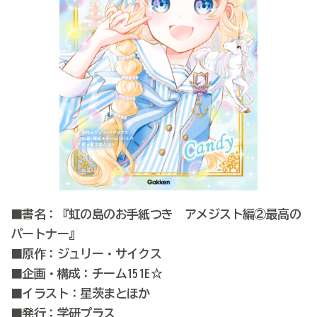
■書名：『虹の島のお手紙つき アメジスト編②最高の
パートナー』
■原作：ジュリー・サイクス
■企画・構成：チーム151E☆
■イラスト：星茨まとほか
■発行：学研プラス