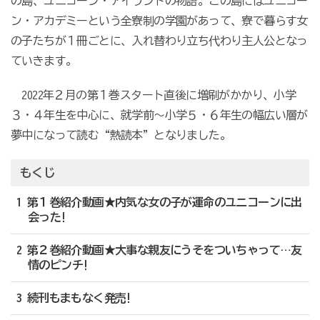
の島、ユニコーン・アイランドの物語。この島にはユニコー
ン・アカデミーという全寮制の学園があって、寮で暮らす女
の子たちが１冊ごとに、入れ替わり立ち代わり主人公となっ
ていきます。
2022年２月の第１巻スタート直後に増刷がかかり、小学
３・４年生を中心に、就学前～小学５・６年生の幅広い層が
夢中になって読む“熱読本”となりました。
もくじ
1 第１巻紹介動画★内気な女の子が運命のユニコーンに出
会った!
2 第２巻紹介動画★大事な親友にうそをついちゃって…友
情のピンチ!
3 続刊もまもなく発売!