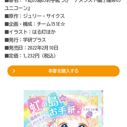
■書名：『
虹の島
のお手紙つき
アメジスト編①運命の
ユニコーン
』
■原作：ジュリー・サイクス
■企画・構成：チーム151E☆
■イラスト：はる灯ほか
■発行：学研プラス
■発売日：
2022年2月10日
■定価：1,232円（税込）
本書を購入する