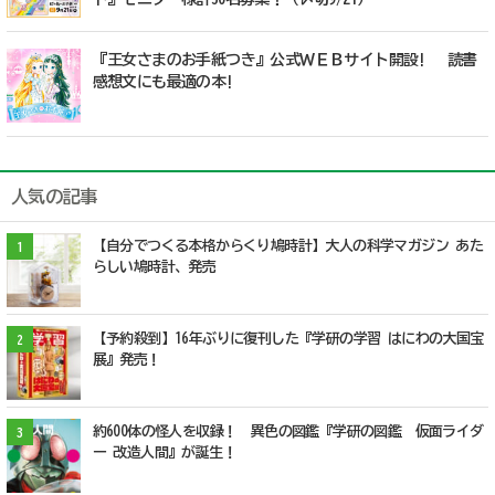
『王女さまのお手紙つき』公式ＷＥＢサイト開設! 読書
感想文にも最適の本!
人気の記事
【自分でつくる本格からくり鳩時計】大人の科学マガジン あた
1
らしい鳩時計、発売
【予約殺到】16年ぶりに復刊した『学研の学習 はにわの大国宝
2
展』発売！
約600体の怪人を収録！ 異色の図鑑『学研の図鑑 仮面ライダ
3
ー 改造人間』が誕生！