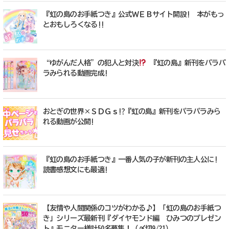
『虹の島のお手紙つき』公式ＷＥＢサイト開設! 本がもっ
とおもしろくなる!!
“ゆがんだ人格”の犯人と対決
『虹の島』新刊をパラパ
ラみられる動画完成!
おとぎの世界×ＳＤＧｓ!?『虹の島』新刊をパラパラみら
れる動画が公開!
『虹の島のお手紙つき』一番人気の子が新刊の主人公に!
読書感想文にも最適!
【友情や人間関係のコツがわかる♪】「虹の島のお手紙つ
き」シリーズ最新刊『ダイヤモンド編 ひみつのプレゼン
ト』モニター様計50名募集！（〆切9/21）