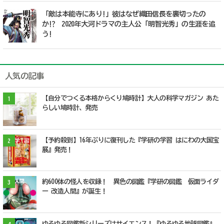
「敵は本能寺にあり!」彼はなぜ織田信長を裏切ったの
か!? 2020年大河ドラマの主人公「明智光秀」の生涯を追
う!
人気の記事
【自分でつくる本格からくり鳩時計】大人の科学マガジン あた
1
らしい鳩時計、発売
【予約殺到】16年ぶりに復刊した『学研の学習 はにわの大国宝
2
展』発売！
約600体の怪人を収録！ 異色の図鑑『学研の図鑑 仮面ライダ
3
ー 改造人間』が誕生！
ゆるゆる図鑑新シリーズはサイエンス！『ゆるゆる地球図鑑』