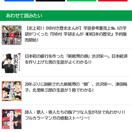
あわせて読みたい
【史上初!! DVD付き歴史まんが】学習参考書売上No.1の学
研がつくった『DVD付 学研まんが NEW日本の歴史』予約販
売開始!
日本初の銀行を作った「新紙幣の顔」渋沢栄一。日本経済
を作り上げた男の生涯がよくわかる!!
20年ぶりに刷新された新紙幣の“顔”、渋沢栄一、津田梅
子、北里柴三郎の生涯が１冊でわかる!
詩人・歌人・俳人たちの胸アツな人生が5分で丸わかり!!
フルカラーマンガの感動ストーリー!