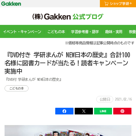
イベント・キャンペーン
こどもの本
学習参考書・語学
趣味・実用
教養
※価格等商品情報は記事公開時点のものです
『DVD付き 学研まんが NEW日本の歴史』合計100
名様に図書カードが当たる！読者キャンペーン
実施中
『DVD付 学研まんが NEW日本の歴史』
こどもの本
2021.02.16
公開日