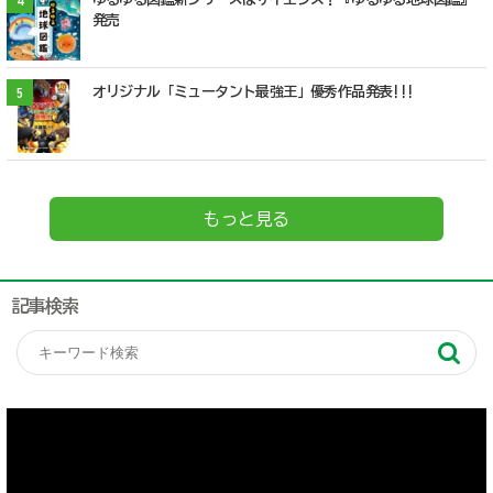
4
発売
オリジナル「ミュータント最強王」優秀作品発表!!!
5
もっと見る
記事検索