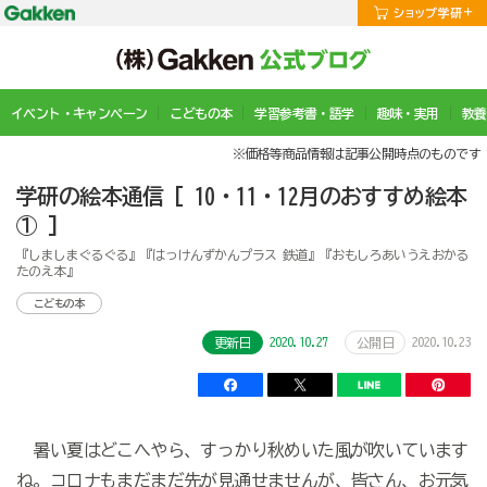
イベント・キャンペーン
こどもの本
学習参考書・語学
趣味・実用
教養
※価格等商品情報は記事公開時点のものです
学研の絵本通信 [ 10・11・12月のおすすめ絵本
① ]
『しましまぐるぐる』『はっけんずかんプラス 鉄道』『おもしろあいうえおかる
たのえ本』
こどもの本
2020.10.27
2020.10.23
更新日
公開日
暑い夏はどこへやら、すっかり秋めいた風が吹いています
ね。コロナもまだまだ先が見通せませんが、皆さん、お元気