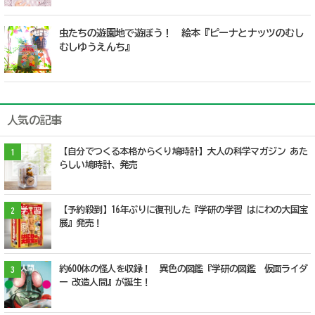
虫たちの遊園地で遊ぼう！ 絵本『ピーナとナッツのむし
むしゆうえんち』
人気の記事
【自分でつくる本格からくり鳩時計】大人の科学マガジン あた
1
らしい鳩時計、発売
【予約殺到】16年ぶりに復刊した『学研の学習 はにわの大国宝
2
展』発売！
約600体の怪人を収録！ 異色の図鑑『学研の図鑑 仮面ライダ
3
ー 改造人間』が誕生！