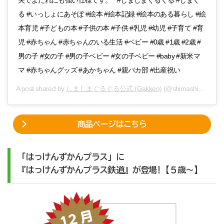
る #いっしょにあそぼ #絵本 #絵本記録 #絵本のある暮らし #絵
本育児 #子どもの本 #子供の本 #子供 #乳児 #幼児 #子育て #育
児 #赤ちゃん #赤ちゃんのいる生活 #ベビー #0歳 #1歳 #2歳 #
男の子 #女の子 #男の子ベビー #女の子ベビー #baby #新米マ
マ #赤ちゃんグッズ #あかちゃん #親バカ部 #出産祝い
A post shared by
しましまぐるぐる公式 (Gakken)
(@shimashimaguruguru_gakken) on
商品ページはこちら
「はっけんずかんプラス」に
『はっけんずかんプラス鉄道』が登場!【５歳〜】