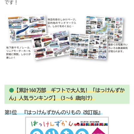
です！
●
【累計160万部 ギフトで大人気! 「はっけんずか
ん」人気ランキング】（3～6 歳向け）
第1位 『はっけんずかんのりもの 改訂版』