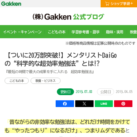
イベント・キャンペーン
こどもの本
学習参考書・語学
趣味・実用
教養
※価格等商品情報は記事公開時点のものです
【ついに20万部突破!】メンタリストDaiGo
の“科学的な超効率勉強法”とは!?
『最短の時間で最大の成果を手に入れる 超効率勉強法』
こどもの本
教養・ビジネス
2019.07.08
2019.04.05
更新日
公開日
「
昔ながらの非効率な勉強法は、どれだけ時間をかけて
も“やったつもり”になるだけ」、つまりムダである
と