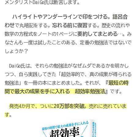
メンタリストDaiGo氏は
断言します。
ハイライトやアンダーラインで印をつける。
語呂合
わせ
忘れる前に復習
で丸暗記をする。
する。歴史の流れや
要約してまとめる
数学の方程式をノートの1ページに
…。み
なさんも一度は試したことのある、定番の勉強法ではないで
しょうか？
DaiGo氏は、それらの勉強法がなぜムダであるかを明かし
つつ、自ら実践してきた「超効率的で、真の成果が得られる
『
最短の時
勉強法」を一冊の本にまとめました。それが、
間で最大の成果を手に入れる 超効率勉強法
』
です。
20万部を突破
発売4か月で、ついに
。売れに売れていま
す
。