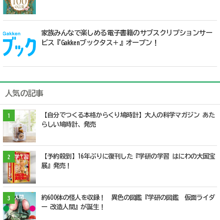
家族みんなで楽しめる電子書籍のサブスクリプションサー
ビス『Gakkenブックタス＋』オープン！
人気の記事
【自分でつくる本格からくり鳩時計】大人の科学マガジン あた
1
らしい鳩時計、発売
【予約殺到】16年ぶりに復刊した『学研の学習 はにわの大国宝
2
展』発売！
約600体の怪人を収録！ 異色の図鑑『学研の図鑑 仮面ライダ
3
ー 改造人間』が誕生！