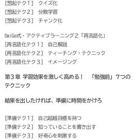
[想起テク１] クイズ化
[想起テク２] 分散学習
[想起テク３] チャンク化
DaiGo式・アクティブラーニング２「再言語化」
[再言語化テク１] 自己解説
[再言語化テク２] ティーチング・テクニック
[再言語化テク３] イメージング
第３章 学習効果を激しく高める！ 「勉強前」７つの
テクニック
結果を出したければ、準備に時間をかけろ
[準備テク１] 自己超越目標を持つ
[準備テク２] 知っていることを書き出す
[準備テク３] 好奇心を刺激する