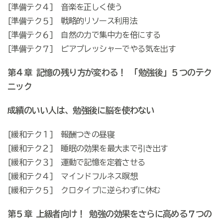
[準備テク４] 音楽を正しく使う
[準備テク５] 戦略的リソース利用法
[準備テク６] 自然の力で集中力を倍にする
[準備テク７] ピアプレッシャーでやる気を出す
第４章 記憶の残り方が変わる！ 「勉強後」５つのテク
ニック
成績のいい人は、勉強後に脳を使わない
[緩和テク１] 報酬つきの昼寝
[緩和テク２] 睡眠の効果を最大まで引き出す
[緩和テク３] 運動で記憶を定着させる
[緩和テク４] マインドフルネス瞑想
[緩和テク５] クロタイプに逆らわずに休む
第５章 上級者向け！ 勉強の効果をさらに高める７つの