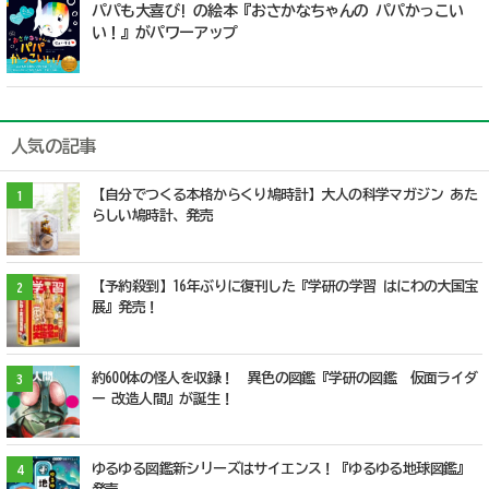
パパも大喜び! の絵本『おさかなちゃんの パパかっこい
い！』がパワーアップ
人気の記事
【自分でつくる本格からくり鳩時計】大人の科学マガジン あた
1
らしい鳩時計、発売
【予約殺到】16年ぶりに復刊した『学研の学習 はにわの大国宝
2
展』発売！
約600体の怪人を収録！ 異色の図鑑『学研の図鑑 仮面ライダ
3
ー 改造人間』が誕生！
ゆるゆる図鑑新シリーズはサイエンス！『ゆるゆる地球図鑑』
4