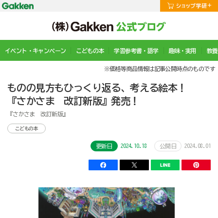
イベント・キャンペーン
こどもの本
学習参考書・語学
趣味・実用
教養
※価格等商品情報は記事公開時点のものです
ものの見方もひっくり返る、考える絵本！
『さかさま 改訂新版』発売！
『さかさま 改訂新版』
こどもの本
2024.10.18
2024.08.01
更新日
公開日