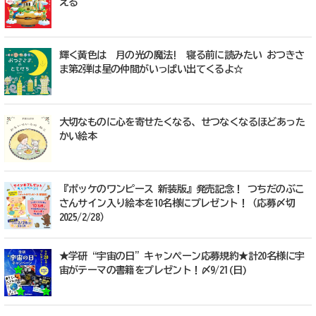
える
輝く黄色は 月の光の魔法! 寝る前に読みたい おつきさ
ま第2弾は星の仲間がいっぱい出てくるよ☆
大切なものに心を寄せたくなる、せつなくなるほどあった
かい絵本
『ポッケのワンピース 新装版』発売記念！ つちだのぶこ
さんサイン入り絵本を10名様にプレゼント！（応募〆切
2025/2/28）
★学研“宇宙の日”キャンぺーン応募規約★計20名様に宇
宙がテーマの書籍をプレゼント！〆9/21(日)