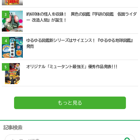
約600体の怪人を収録！ 異色の図鑑『学研の図鑑 仮面ライダ
3
ー 改造人間』が誕生！
ゆるゆる図鑑新シリーズはサイエンス！『ゆるゆる地球図鑑』
4
発売
オリジナル「ミュータント最強王」優秀作品発表!!!
5
もっと見る
記事検索