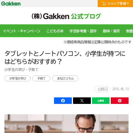
イベント・キャンペーン
こどもの本
学習参考書・語学
趣味・実用
教養
※価格等商品情報は記事公開時点のものです
タブレットとノートパソコン、小学生が持つに
はどちらがおすすめ？
小学生の学び・子育て
小学生の学び
子育て
まなびコラム
2018.05.13
公開日