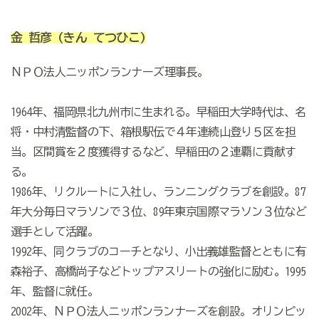
金 哲彦
(きん てつひこ)
ＮＰＯ法人ニッポンランナーズ理事長。
1964年、福岡県北九州市に生まれる。早稲田大学時代は、名
将・中村清監督の下、箱根駅伝で４年連続山登り５区を担
当。区間賞を２度獲得するなど、早稲田の２連覇に貢献す
る。
1986年、リクルートに入社し、ランニングクラブを創設。87
年大分毎日マラソンで３位、89年東京国際マラソン３位など
選手として活躍。
1992年、同クラブのコーチとなり、小出義雄監督とともに有
森裕子、高橋尚子などトップアスリートの強化に励む。1995
年、監督に就任。
2002年、ＮＰＯ法人ニッポンランナーズを創設。オリンピッ