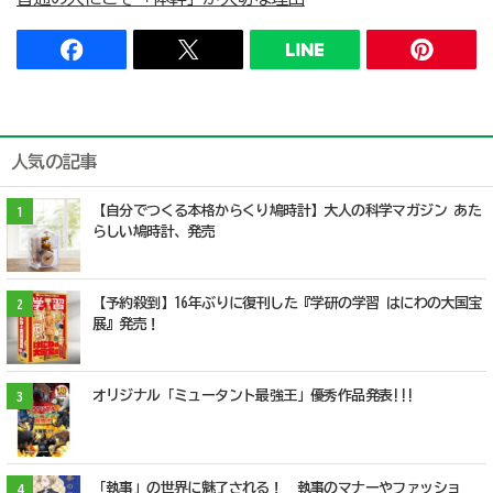
人気の記事
【自分でつくる本格からくり鳩時計】大人の科学マガジン あた
1
らしい鳩時計、発売
【予約殺到】16年ぶりに復刊した『学研の学習 はにわの大国宝
2
展』発売！
オリジナル「ミュータント最強王」優秀作品発表!!!
3
「執事」の世界に魅了される！ 執事のマナーやファッショ
4