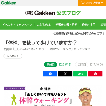
イベント・キャンペーン
こどもの本
学習参考書・語学
趣味・実用
教養
※価格等商品情報は記事公開時点のものです
「体幹」を使って歩けていますか？
金哲彦『正しく歩いて体をリセット 体幹ウォーキング』セレクション
ほんちゅ！
2020.07.21
2017.10.09
更新日
公開日