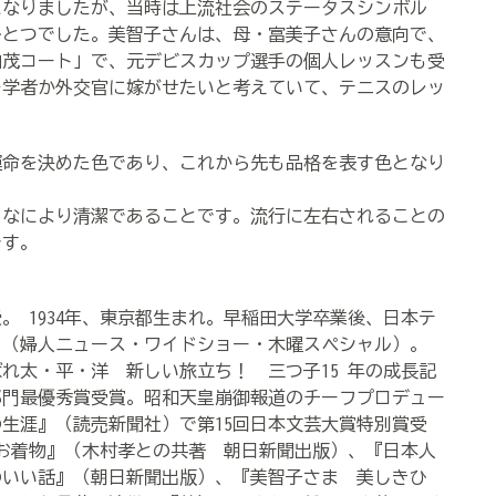
なりましたが、当時は上流社会のステータスシンボル
ひとつでした。美智子さんは、母・富美子さんの意向で、
加茂コート」で、元デビスカップ選手の個人レッスンも受
を学者か外交官に嫁がせたいと考えていて、テニスのレッ
命を決めた色であり、これから先も品格を表す色となり
なにより清潔であることです。流行に左右されることの
です。
。 1934年、東京都生まれ。早稲田大学卒業後、日本テ
当（婦人ニュース・ワイドショー・木曜スペシャル）。
ばれ太・平・洋 新しい旅立ち！ 三つ子15 年の成長記
部門最優秀賞受賞。昭和天皇崩御報道のチーフプロデュー
の生涯』（読売新聞社）で第15回日本文芸大賞特別賞受
お着物』（木村孝との共著 朝日新聞出版）、『日本人
のいい話』（朝日新聞出版）、『美智子さま 美しきひ