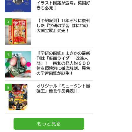
イラスト図鑑が登場。英国好
きも必見！
【予約殺到】16年ぶりに復刊
3
した『学研の学習 はにわの
大国宝展』発売！
『学研の図鑑』まさかの最新
4
刊は「仮面ライダー 改造人
間」！ 昭和の怪人約６００
体を環境別に徹底解剖、異色
の学習図鑑が誕生！
オリジナル「ミュータント最
5
強王」優秀作品発表!!!
もっと見る