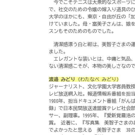
今でこそテニスは大衆的なスポーツに
で、社交のための令嬢の嫁入り道具の
大学のほかにも、東京・自由が丘の「
けていました。母・富美子さんは、娘
スンもそのためのものでした。
清潔感漂う白と紺は、美智子さまの運
ました。
エレガントな装いとは、中庸と気品、
ない清潔感こそが、本物の美しさなの
渡邉 みどり
(わたなべ みどり)
ジャーナリスト、文化学園大学客員教授
レビ放送網入社。報道情報系番組を担
1980年、担当ドキュメント番組「がん
録」で日本民間放送連盟賞テレビ社会
サー、副理事。1995年、『愛新覚羅浩
賞。 近著に、『写真集 美智子さまの
でよかったと思える 美智子さま 38