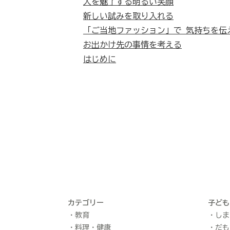
人を魅了する明るい笑顔
新しい試みを取り入れる
「ご当地ファッション」で 気持ちを伝
お出かけ先の事情を考える
はじめに
カテゴリー
子ども
教育
しま
料理・健康
だも