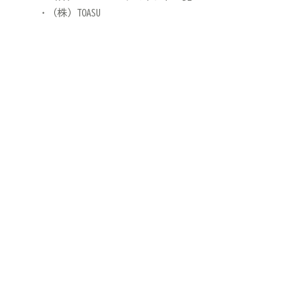
（株）TOASU