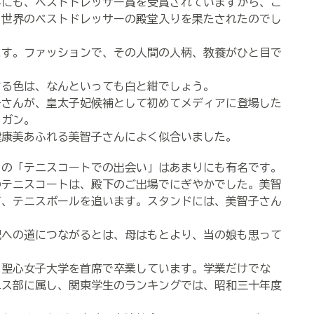
にも、ベストドレッサー賞を受賞されていますから、こ
、世界のベストドレッサーの殿堂入りを果たされたのでし
ます。ファッションで、その人間の人柄、教養がひと目で
る色は、なんといっても白と紺でしょう。
さんが、皇太子妃候補として初めてメディアに登場した
ィガン。
康美あふれる美智子さんによく似合いました。
の「テニスコートでの出会い」はあまりにも有名です。
テニスコートは、殿下のご出場でにぎやかでした。美智
て、テニスボールを追います。スタンドには、美智子さん
。
への道につながるとは、母はもとより、当の娘も思って
聖心女子大学を首席で卒業しています。学業だけでな
ニス部に属し、関東学生のランキングでは、昭和三十年度