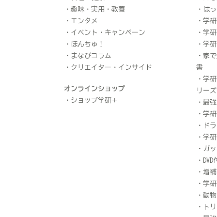
趣味・実用・教養
はっ
エンタメ
学研
イベント・キャンペーン
学研
ほんちゅ！
学研
まなびコラム
家で
クリエイター・インサイド
書
学研
オンラインショップ
リーズ
ショップ学研＋
最強
学研
ドラ
学研
ガッ
DV
増補
学研
動物
トリ