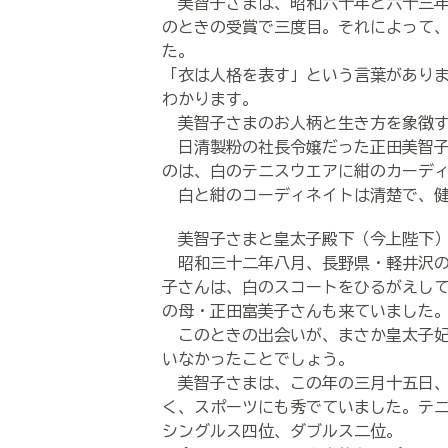
美智子さまは、昭和六十年と六十三年
のときの受賞で三度目。それによって
た。
「衣は人格を表す」という言葉があり
わかります。
美智子さまのお人柄と生き方を象徴す
日清製粉の社長令嬢だった正田美智子
のは、白のテニスウエアに紺のカーデ
白と紺のコーディネイトは清楚で、健
美智子さまと皇太子殿下（今上陛下）
昭和三十二年八月、長野県・軽井沢の
子さんは、白のスコートをひるがえし
の母・正田富美子さんも来ていました
このときの出会いが、まさか皇太子妃
いなかったことでしょう。
美智子さまは、この年の三月十五日、
く、スポーツにも秀でていました。テ
シングルス四位、ダブルス二位。