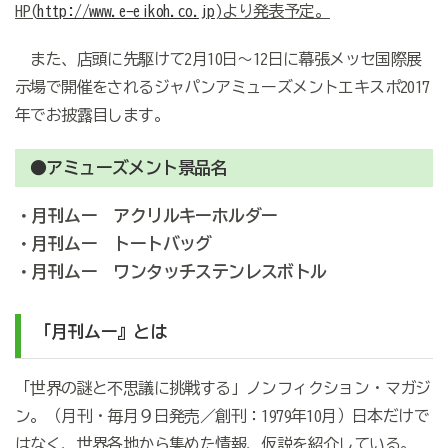
HP(
http://www.e-eikoh.co.jp
)より発表予定。
また、店頭に先駆けて2月10日～12日に幕張メッセ国際展
示場で開催をされるジャパンアミューズメントエキスポ2017
年でお披露目します。
●アミューズメント景品名
・月刊ムー アクリルキーホルダー
・月刊ムー トートバッグ
・月刊ムー ワンタッチステンレスボトル
「月刊ムー』とは
「世界の謎と不思議に挑戦する」ノンフィクション・マガジ
ン。（月刊・毎月９日発売／創刊：1979年10月）日本だけで
はなく、世界各地から集めた情報、仮説を紹介している。