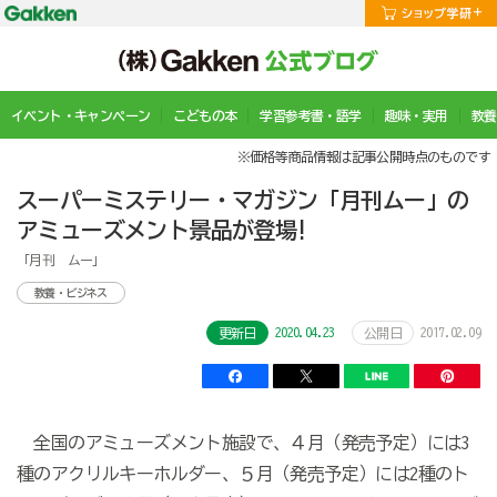
イベント・キャンペーン
こどもの本
学習参考書・語学
趣味・実用
教養
※価格等商品情報は記事公開時点のものです
スーパーミステリー・マガジン「月刊ムー」の
アミューズメント景品が登場!
「月刊 ムー」
教養・ビジネス
2020.04.23
2017.02.09
更新日
公開日
全国のアミューズメント施設で、４月（発売予定）には3
種のアクリルキーホルダー、５月（発売予定）には2種のト