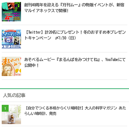
創刊40周年を迎える『月刊ムー』の物販イベントが、新宿
マルイアネックスで開催!
【Twitter】計20名にプレゼント！冬のおすすめ本プレゼン
トキャンペーン 〆1/30（日）
あそべるムービー『まるんぱをみつけてね』、YouTubeにて
公開中！
人気の記事
【自分でつくる本格からくり鳩時計】大人の科学マガジン あた
1
らしい鳩時計、発売