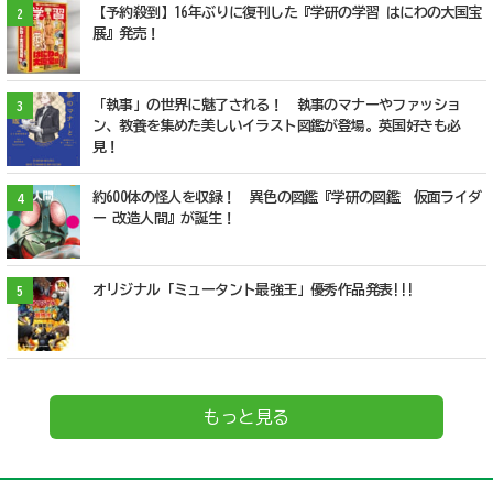
【予約殺到】16年ぶりに復刊した『学研の学習 はにわの大国宝
2
展』発売！
「執事」の世界に魅了される！ 執事のマナーやファッショ
3
ン、教養を集めた美しいイラスト図鑑が登場。英国好きも必
見！
約600体の怪人を収録！ 異色の図鑑『学研の図鑑 仮面ライダ
4
ー 改造人間』が誕生！
オリジナル「ミュータント最強王」優秀作品発表!!!
5
もっと見る