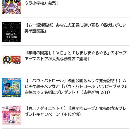
ウラ小学校』発売！
【ムー混沌監修】あなたの正気に這い寄る『名状しがたい
英単語図鑑』
『学研の図鑑ＬＩＶＥ』と『しましまぐるぐる』のポップ
アップストアが大丸心斎橋店に登場!
【「パウ・パトロール」映画公開＆ムック発売記念！】ム
ビチケ親子ペア券と『パウ・パトロール ハッピーブック』
を抽選で３名様にプレゼント！（応募〆切12/11）
【春こそダイエット！】『股関節ムーブ』発売記念★プレ
ゼントキャンペーン（4/10〆切）