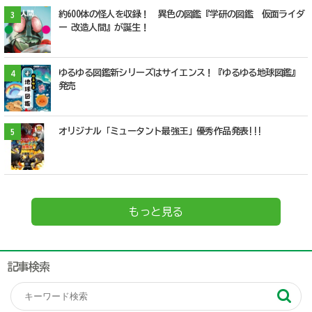
約600体の怪人を収録！ 異色の図鑑『学研の図鑑 仮面ライダ
3
ー 改造人間』が誕生！
ゆるゆる図鑑新シリーズはサイエンス！『ゆるゆる地球図鑑』
4
発売
オリジナル「ミュータント最強王」優秀作品発表!!!
5
もっと見る
記事検索