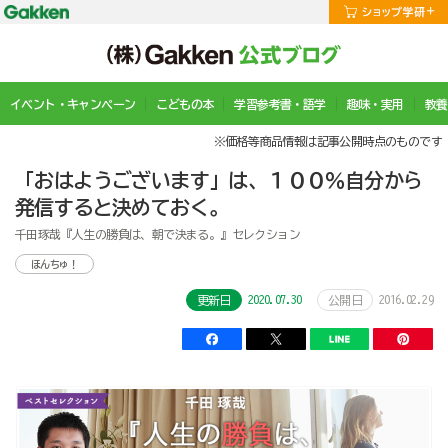
イベント・キャンペーン
こどもの本
学習参考書・語学
趣味・実用
教養
※価格等商品情報は記事公開時点のものです
「おはようございます」は、１００％自分から
発信すると決めておく。
千田琢哉『人生の勝負は、朝で決まる。』セレクション
ほんちゅ！
2020.07.30
2016.02.29
更新日
公開日