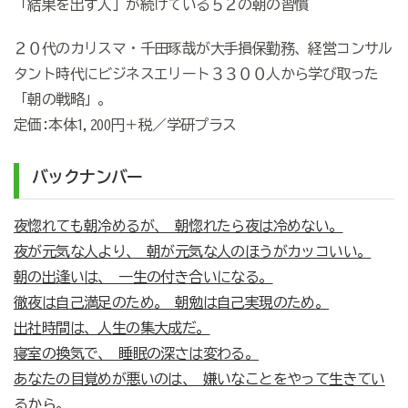
「結果を出す人」が続けている５２の朝の習慣
２０代のカリスマ・千田琢哉が大手損保勤務、経営コンサル
タント時代にビジネスエリート３３００人から学び取った
「朝の戦略」。
定価:本体1,200円＋税／学研プラス
バックナンバー
夜惚れても朝冷めるが、 朝惚れたら夜は冷めない。
夜が元気な人より、 朝が元気な人のほうがカッコいい。
朝の出逢いは、 一生の付き合いになる。
徹夜は自己満足のため。 朝勉は自己実現のため。
出社時間は、人生の集大成だ。
寝室の換気で、 睡眠の深さは変わる。
あなたの目覚めが悪いのは、 嫌いなことをやって生きてい
るから。