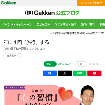
イベント・キャンペーン
こどもの本
学習参考書・語学
趣味・実用
教養
※価格等商品情報は記事公開時点のものです
年に４回「旅行」する
佐藤 伝『心の習慣』セレクション
ほんちゅ！
2020.07.27
2014.10.21
更新日
公開日