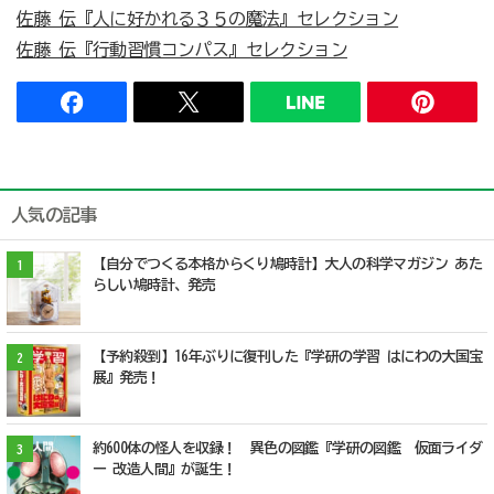
佐藤 伝『人に好かれる３５の魔法』セレクション
佐藤 伝『行動習慣コンパス』セレクション
人気の記事
【自分でつくる本格からくり鳩時計】大人の科学マガジン あた
1
らしい鳩時計、発売
【予約殺到】16年ぶりに復刊した『学研の学習 はにわの大国宝
2
展』発売！
約600体の怪人を収録！ 異色の図鑑『学研の図鑑 仮面ライダ
3
ー 改造人間』が誕生！