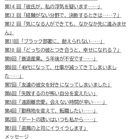
第14 回「彼氏が、私の浮気を疑います……」
第13 回「経験がない分野で、決断するときは……？」
第12 回「気になる人ができても、なかなか先に進みませ
ん」
第11回「ブラック部署に、耐えられない……」
第10 回「どっちの彼とつき合うと、幸せになれる？」
第9回「衰退産業。５年後が不安です……」
第8回「40代になって、仕事が減ってきてしまいまし
た……」
第7回「友達の彼女を好きになってしまいました」
第6回「失敗するのが怖い自分を変えたい」
第5回「遠距離恋愛。会えない時間が辛い……」
第4回「勤務地を変えて、転職したい……」
第2回「デートの誘いはいつも私から……」
第1回「直属の上司にイライラします」
メッセージ