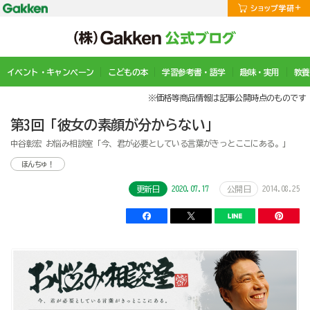
イベント・キャンペーン
こどもの本
学習参考書・語学
趣味・実用
教養
※価格等商品情報は記事公開時点のものです
第3回「彼女の素顔が分からない」
中谷彰宏 お悩み相談室「今、君が必要としている言葉がきっとここにある。」
ほんちゅ！
2020.07.17
2014.08.25
更新日
公開日