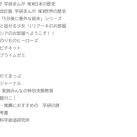
D付 学研まんが NEW日本の歴史
改訂版 学研まんが NEW世界の歴史
「5分後に意外な結末」シリーズ
と話せる少女 リリアーネのお部屋
シアのお部屋へようこそ！！
のりものヒーローズ
ピチネット
プライムゼミ
だてまっぷ
ジャーナル
 実践みんなの特別支援教育
館行こ！
・推薦におすすめの 学研の辞
考書
科学創造研究所