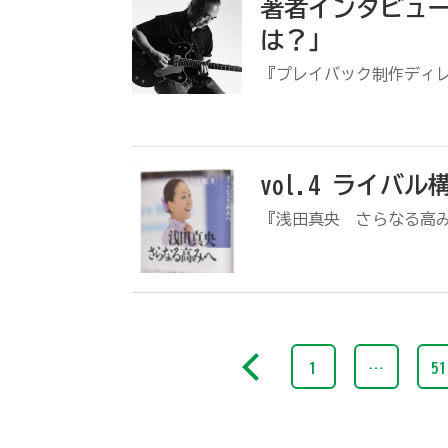
著者インタビュー
は？」
『プレイバック制作ディ
vol.4 ライバ
『浅田真央 さらなる高
1
…
51