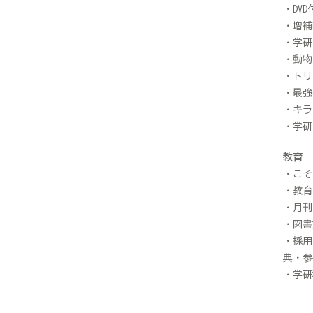
DV
増補
学研
動物
トリ
最強
キラ
学研
教育
こそ
教育
月刊
図書
採用
典・参
学研