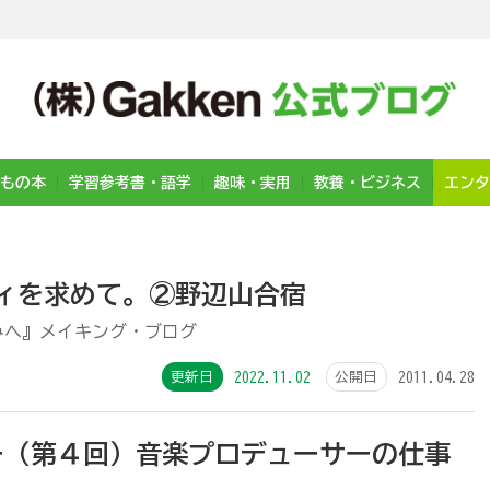
もの本
学習参考書・語学
趣味・実用
教養・ビジネス
エンタ
リティを求めて。②野辺山合宿
みへ』メイキング・ブログ
更新日
2022.11.02
公開日
2011.04.28
ー（第４回）音楽プロデューサーの仕事