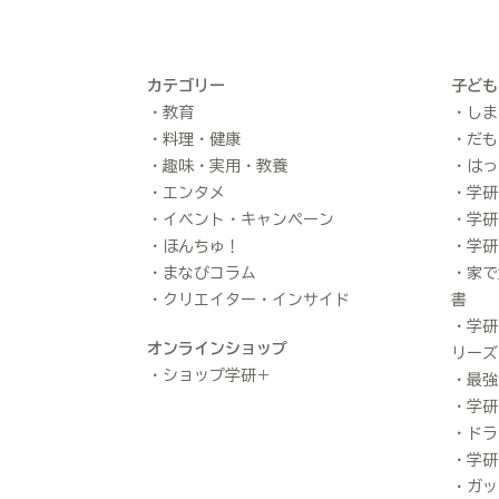
カテゴリー
子ども
教育
しま
料理・健康
だも
趣味・実用・教養
はっ
エンタメ
学研
イベント・キャンペーン
学研
ほんちゅ！
学研
まなびコラム
家で
クリエイター・インサイド
書
学研
オンラインショップ
リーズ
ショップ学研＋
最強
学研
ドラ
学研
ガッ