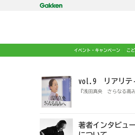
イベント・キャンペーン
こど
vol.9 リア
『浅田真央 さらなる高
著者インタビュ
について