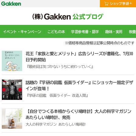
イベント・キャンペーン
こどもの本
学習参考書・語学
趣味・実用
教養
※価格等商品情報は記事公開時点のものです
花王「家族と愛とメリット」広告シリーズが書籍化、7月30
日予約開始
『最終回は気づかないうちに終わっていく』
話題の『学研の図鑑 仮面ライダー』にショッカー限定デザ
インが登場！
『学研の図鑑 仮面ライダー 改造人間』
【自分でつくる本格からくり鳩時計】大人の科学マガジン
あたらしい鳩時計、発売
大人の科学マガジン あたらしい鳩時計