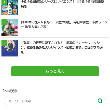
ゆるゆる図鑑新シリーズはサイエンス！『ゆるゆる地球図鑑』
3
発売
約600体の怪人を収録！ 異色の図鑑『学研の図鑑 仮面ライダ
4
ー 改造人間』が誕生！
「執事」の世界に魅了される！ 執事のマナーやファッショ
5
ン、教養を集めた美しいイラスト図鑑が登場。英国好きも必
見！
もっと見る
記事検索