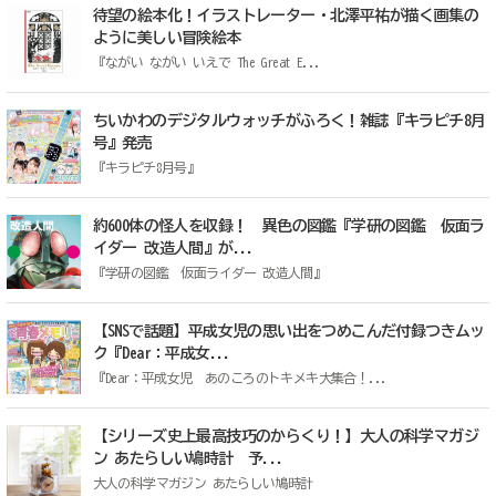
待望の絵本化！イラストレーター・北澤平祐が描く画集の
ように美しい冒険絵本
『ながい ながい いえで The Great E...
ちいかわのデジタルウォッチがふろく！雑誌『キラピチ8月
号』発売
『キラピチ8月号』
約600体の怪人を収録！ 異色の図鑑『学研の図鑑 仮面ラ
イダー 改造人間』が...
『学研の図鑑 仮面ライダー 改造人間』
【SNSで話題】平成女児の思い出をつめこんだ付録つきムッ
ク『Dear：平成女...
『Dear：平成女児 あのころのトキメキ大集合！...
【シリーズ史上最高技巧のからくり！】大人の科学マガジ
ン あたらしい鳩時計 予...
大人の科学マガジン あたらしい鳩時計