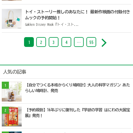
トイ・ストーリー推しのあなたに！ 最新作映画の付録付き
ムックの予約開始！
Gakken Disney Mook『トイ・スト...
1
2
3
4
…
55
人気の記事
【自分でつくる本格からくり鳩時計】大人の科学マガジン あた
1
らしい鳩時計、発売
【予約殺到】16年ぶりに復刊した『学研の学習 はにわの大国宝
2
展』発売！