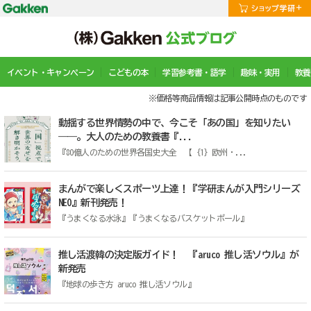
イベント・キャンペーン
こどもの本
学習参考書・語学
趣味・実用
教養
※価格等商品情報は記事公開時点のものです
動揺する世界情勢の中で、今こそ「あの国」を知りたい
――。大人のための教養書『...
『80億人のための世界各国史大全 【｛1｝欧州・...
まんがで楽しくスポーツ上達！『学研まんが入門シリーズ
NEO』新刊発売！
『うまくなる水泳』『うまくなるバスケットボール』
推し活渡韓の決定版ガイド！ 『aruco 推し活ソウル』が
新発売
『地球の歩き方 aruco 推し活ソウル』