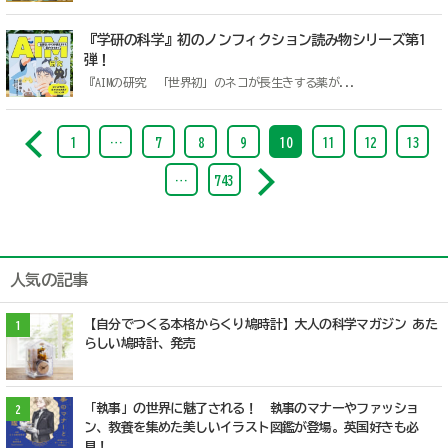
『学研の科学』初のノンフィクション読み物シリーズ第1
弾！
『AIMの研究 「世界初」のネコが長生きする薬が...
1
…
7
8
9
10
11
12
13
…
743
人気の記事
【自分でつくる本格からくり鳩時計】大人の科学マガジン あた
1
らしい鳩時計、発売
「執事」の世界に魅了される！ 執事のマナーやファッショ
2
ン、教養を集めた美しいイラスト図鑑が登場。英国好きも必
見！