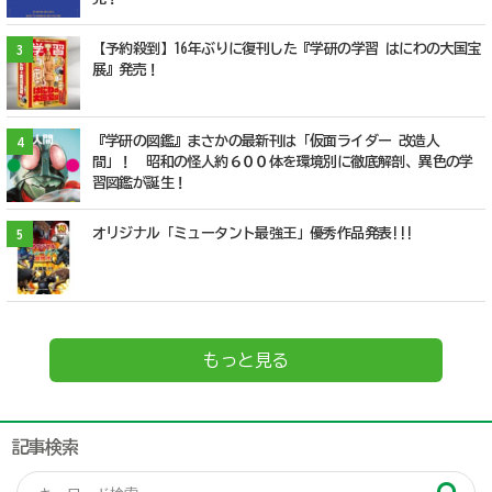
【予約殺到】16年ぶりに復刊した『学研の学習 はにわの大国宝
3
展』発売！
『学研の図鑑』まさかの最新刊は「仮面ライダー 改造人
4
間」！ 昭和の怪人約６００体を環境別に徹底解剖、異色の学
習図鑑が誕生！
オリジナル「ミュータント最強王」優秀作品発表!!!
5
もっと見る
記事検索