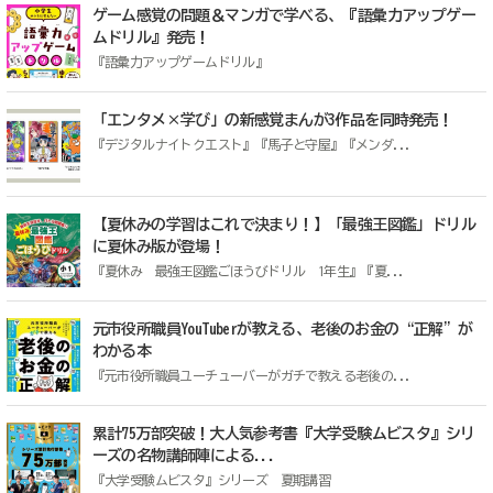
ゲーム感覚の問題＆マンガで学べる、『語彙力アップゲー
ムドリル』発売！
『語彙力アップゲームドリル』
「エンタメ×学び」の新感覚まんが3作品を同時発売！
『デジタルナイトクエスト』『馬子と守屋』『メンダ...
【夏休みの学習はこれで決まり！】「最強王図鑑」ドリル
に夏休み版が登場！
『夏休み 最強王図鑑ごほうびドリル 1年生』『夏...
元市役所職員YouTuberが教える、老後のお金の“正解”が
わかる本
『元市役所職員ユーチューバーがガチで教える老後の...
累計75万部突破！大人気参考書『大学受験ムビスタ』シリ
ーズの名物講師陣による...
『大学受験ムビスタ』シリーズ 夏期講習