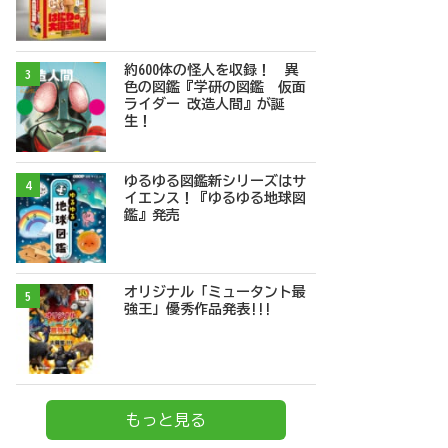
約600体の怪人を収録！ 異
3
色の図鑑『学研の図鑑 仮面
ライダー 改造人間』が誕
生！
ゆるゆる図鑑新シリーズはサ
4
イエンス！『ゆるゆる地球図
鑑』発売
オリジナル「ミュータント最
5
強王」優秀作品発表!!!
もっと見る