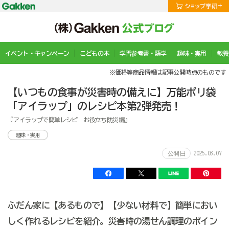
イベント・キャンペーン
こどもの本
学習参考書・語学
趣味・実用
教養
※価格等商品情報は記事公開時点のものです
【いつもの食事が災害時の備えに】万能ポリ袋
「アイラップ」のレシピ本第2弾発売！
『アイラップで簡単レシピ お役立ち防災編』
趣味・実用
2025.03.07
公開日
ふだん家に【あるもので】【少ない材料で】簡単におい
しく作れるレシピを紹介。災害時の湯せん調理のポイン