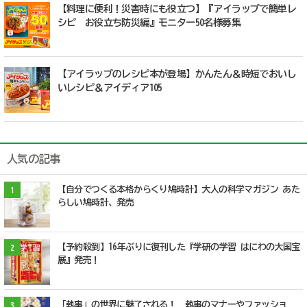
【料理に便利！災害時にも役立つ】『アイラップで簡単レ
シピ お役立ち防災編』モニター50名様募集
【アイラップのレシピ本が登場】かんたん＆時短でおいし
いレシピ＆アイディア105
人気の記事
【自分でつくる本格からくり鳩時計】大人の科学マガジン あた
1
らしい鳩時計、発売
【予約殺到】16年ぶりに復刊した『学研の学習 はにわの大国宝
2
展』発売！
「執事」の世界に魅了される！ 執事のマナーやファッショ
3