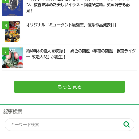
ン、教養を集めた美しいイラスト図鑑が登場。英国好きも必
見！
オリジナル「ミュータント最強王」優秀作品発表!!!
4
約600体の怪人を収録！ 異色の図鑑『学研の図鑑 仮面ライダ
5
ー 改造人間』が誕生！
もっと見る
記事検索