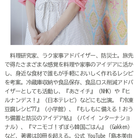
料理研究家、ラク家事アドバイザー、防災士。旅先
で得たさまざまな感覚を料理や家事のアイデアに活か
し、身近な食材で誰もが手軽においしく作れるレシピ
を考案。冷蔵庫収納や食品保存、食品ロス削減アドバ
イザーとしても活動し、『あさイチ』（NHK）や『ヒ
ルナンデス！』（日本テレビ）などにも出演。『冷凍
豆腐レシピ77』（小学館）、『もしもに備える！おう
ち備蓄と防災のアイデア帖』（パイイ ンターナショ
ナル）、『マニモゴ！ずぼら韓国ごはん』（Gakken）
など、著書は80冊を超える。公式 YouTube「島本美由