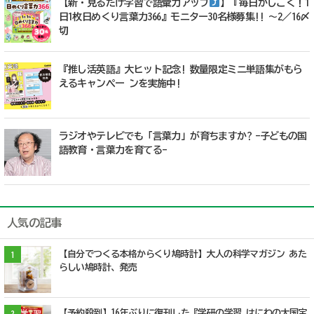
【新・見るだけ学習で語彙力アップ
】『毎日かしこく！1
日1枚日めくり言葉力366』モニター30名様募集!! ～2／16〆
切
『推し活英語』大ヒット記念! 数量限定ミニ単語集がもら
えるキャンペー ンを実施中!
ラジオやテレビでも「言葉力」が育ちますか? -子どもの国
語教育・言葉力を育てる-
人気の記事
【自分でつくる本格からくり鳩時計】大人の科学マガジン あた
1
らしい鳩時計、発売
【予約殺到】16年ぶりに復刊した『学研の学習 はにわの大国宝
2