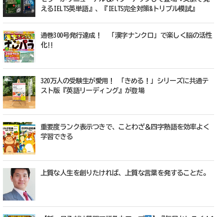
えるIELTS英単語』、『IELTS完全対策&トリプル模試』
通巻300号発行達成！ 「漢字ナンクロ」で楽しく脳の活性
化!!
320万人の受験生が愛用！ 「きめる！」シリーズに共通テ
スト版『英語リーディング』が登場
重要度ランク表示つきで、ことわざ＆四字熟語を効率よく
学習できる
上質な人生を創りたければ、上質な言葉を発することだ。