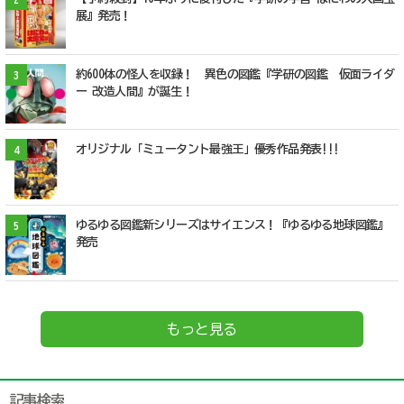
展』発売！
約600体の怪人を収録！ 異色の図鑑『学研の図鑑 仮面ライダ
3
ー 改造人間』が誕生！
オリジナル「ミュータント最強王」優秀作品発表!!!
4
ゆるゆる図鑑新シリーズはサイエンス！『ゆるゆる地球図鑑』
5
発売
もっと見る
記事検索