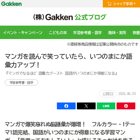
イベント・キャンペーン
こどもの本
学習参考書・語学
趣味・実用
教養
※価格等商品情報は記事公開時点のものです
マンガを読んで笑っていたら、いつのまにか語
彙力アップ！
『マンガでなるほど 語彙力ブ～スト 国語がいつのまにか得意になる』
学習参考書・語学
2026.06.30
公開日
マンガで爆笑→忘れぬ脳→語彙が爆増！ フルカラー・1テー
マ1話完結、国語がいつのまにか得意になる学習マン