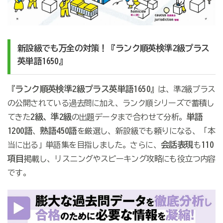
新設級でも万全の対策！『ランク順英検準2級プラス
英単語1650』
ランク順英検準2級プラス英単語1650
『
』は、準2級プラス
の公開されている過去問に加え、ランク順シリーズで蓄積し
2級、準2級
単語
てきた
の出題データまで合わせて分析。
1200語
熟語450語
、
を厳選し、新設級でも頼りになる、「本
会話表現
110
当に出る」単語集を目指しました。さらに、
も
項目
掲載し、リスニングやスピーキング攻略にも役立つ内容
です。