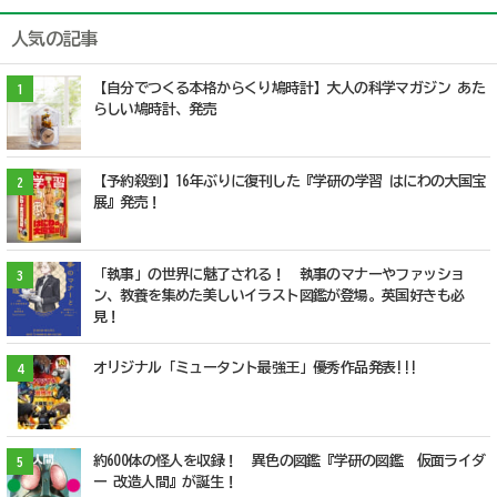
人気の記事
【自分でつくる本格からくり鳩時計】大人の科学マガジン あた
1
らしい鳩時計、発売
【予約殺到】16年ぶりに復刊した『学研の学習 はにわの大国宝
2
展』発売！
「執事」の世界に魅了される！ 執事のマナーやファッショ
3
ン、教養を集めた美しいイラスト図鑑が登場。英国好きも必
見！
オリジナル「ミュータント最強王」優秀作品発表!!!
4
約600体の怪人を収録！ 異色の図鑑『学研の図鑑 仮面ライダ
5
ー 改造人間』が誕生！