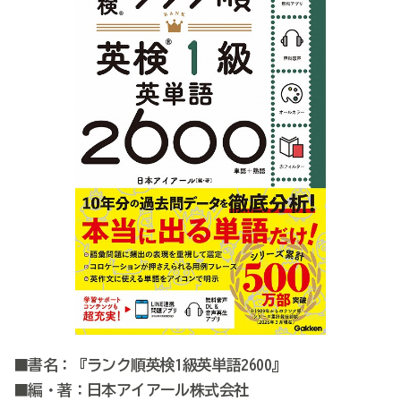
■書名：『ランク順英検1級英単語2600』
■編・著：日本アイアール株式会社