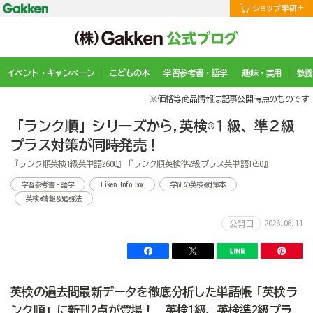
イベント・キャンペーン
こどもの本
学習参考書・語学
趣味・実用
教養
※価格等商品情報は記事公開時点のものです
「ランク順」シリーズから,英検®１級、準２級
プラス対策が同時発売！
『ランク順英検1級英単語2600』『ランク順英検準2級プラス英単語1650』
学習参考書・語学
Eiken Info Box
学研の英検®対策本
英検®情報＆勉強法
2026.06.11
公開日
英検の過去問最新データを徹底分析した単語帳「英検ラ
ンク順」に新刊2点が登場！ 英検1級、英検準2級プラ