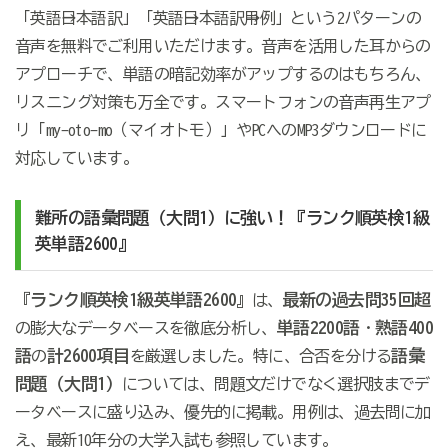
「英語→日本語訳」「英語→日本語訳→用例」という2パターンの
音声を無料でご利用いただけます。音声を活用した耳からの
アプローチで、単語の暗記効率がアップするのはもちろん、
リスニング対策も万全です。スマートフォンの音声再生アプ
リ「my-oto-mo（マイオトモ）」やPCへのMP3ダウンロードに
対応しています。
難所の語彙問題（大問1）に強い！『ランク順英検1級
英単語2600』
ランク順英検1級英単語2600
最新の過去問35回超
『
』は、
単語2200語
熟語400
の膨大なデータベースを徹底分析し、
・
語
計2600項目
語彙
の
を厳選しました。特に、合否を分ける
問題（大問1）
については、問題文だけでなく選択肢までデ
ータベースに盛り込み、優先的に掲載。用例は、過去問に加
え、最新10年分の大学入試も参照しています。