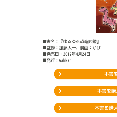
■書名：『ゆるゆる恐竜図鑑』
■監修：加藤太一、漫画：かげ
■発売日：2019年4月24日
■発行：Gakken
本書を
本書を購
本書を購