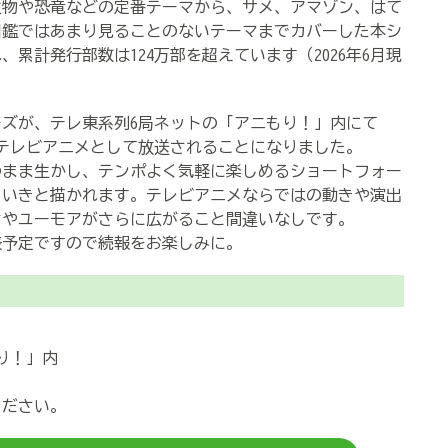
生物や恐竜などの定番テーマから、サメ、アマゾン、はて
図鑑ではあまり見ることのないテーマまでカバーした本シ
累計発行部数は124万部を超えています（2026年6月現
ズが、テレ東系列6局ネットの「アニもり！」内にて
からテレビアニメとして放送されることになりました。
まま生かし、テンポよく気軽に楽しめるショートフォー
きいきと描かれます。テレビアニメならではの動きや演出
さやユーモアがさらに広がること間違いなしです。
予定ですので続報をお楽しみに。
り！」内
ください。