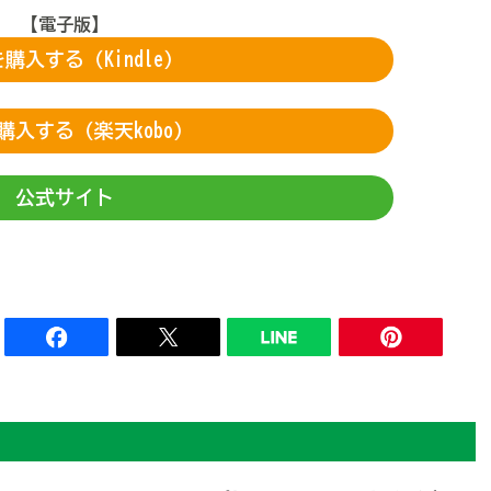
【電子版】
購入する（Kindle）
購入する（楽天kobo）
公式サイト