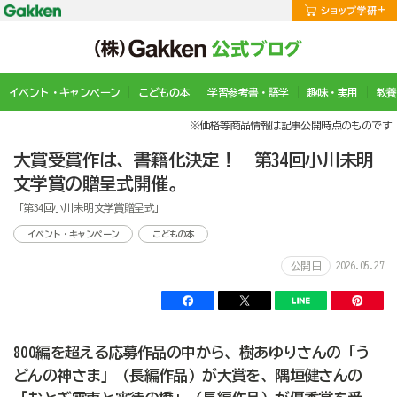
イベント・キャンペーン
こどもの本
学習参考書・語学
趣味・実用
教養
※価格等商品情報は記事公開時点のものです
大賞受賞作は、書籍化決定！ 第34回小川未明
文学賞の贈呈式開催。
「第34回小川未明文学賞贈呈式」
イベント・キャンペーン
こどもの本
2026.05.27
公開日
800編を超える応募作品の中から、樹あゆりさんの「う
どんの神さま」（長編作品）が大賞を、隅垣健さんの