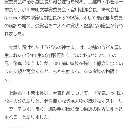
賞委員会の菊永副会長が司会進行を務め、上越市・小菅淳一
市長と、小川未明文学賞委員会・宮川健郎会長、株式会社
Gakken・橋本取締役副社長からの祝辞、そして最終選考委員
の講評を経て、受賞者お二人への賞状・記念品の贈呈が行わ
れました。
大賞に選ばれた「うどんの神さま」は、老舗のうどん屋に
生まれた小学4年生の河野陽翔（こうのはると）と、その
兄・悠真（ゆうま）が、10年前に家族を残して都会に出てい
った父親と再会するところから始まる、ある家族の物語で
す。
上越市・小菅市長は、大賞作品について、「元気いっぱい
な主人公の語りと、個性豊かな登場人物が織りなすストーリ
ーで、テンポも良く、読み手が瞬く間に物語の世界に引き込
まれる」と語りました。