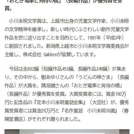
「おとぎ電車と宵待の橋」（長編作品）が優秀賞を受
賞。
小川未明文学賞は、上越市出身の児童文学作家、小川未明
の文学精神を継承し、新しい時代にふさわしい創作児童文学
作品を世に送り出すことを目的として、1991年（平成3年）
に創設されました。新潟県上越市と小川未明文学賞委員会が
主催し、株式会社 Gakkenが協賛しています。
今回は全802編（短編作品453編、長編作品349編）が集ま
り、その中から、樹あゆりさんの「うどんの神さま」（長編
作品）が大賞を、隅垣健さんの「おとぎ電車と宵待の橋」
（長編作品）が優秀賞を受賞。大賞受賞者には、賞金100万
円と記念品の『定本小川未明童話全集』（大空社）が、優秀
賞受賞者には賞金20万円と『名作童話 小川未明30選』（春
陽堂書店）がそれぞれ贈られました。