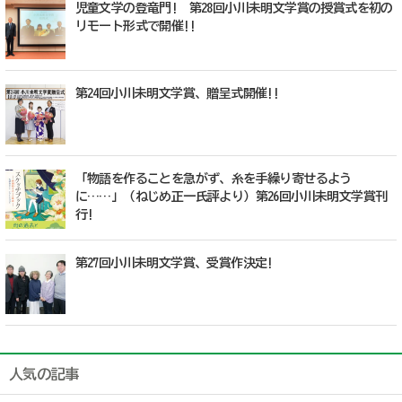
児童文学の登竜門! 第28回小川未明文学賞の授賞式を初の
リモート形式で開催!!
第24回小川未明文学賞、贈呈式開催!!
「物語を作ることを急がず、糸を手繰り寄せるよう
に……」（ねじめ正一氏評より）第26回小川未明文学賞刊
行!
第27回小川未明文学賞、受賞作決定!
人気の記事