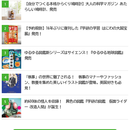
【自分でつくる本格からくり鳩時計】大人の科学マガジン あた
1
らしい鳩時計、発売
【予約殺到】16年ぶりに復刊した『学研の学習 はにわの大国宝
2
展』発売！
ゆるゆる図鑑新シリーズはサイエンス！『ゆるゆる地球図鑑』
3
発売
「執事」の世界に魅了される！ 執事のマナーやファッショ
4
ン、教養を集めた美しいイラスト図鑑が登場。英国好きも必
見！
約600体の怪人を収録！ 異色の図鑑『学研の図鑑 仮面ライダ
5
ー 改造人間』が誕生！