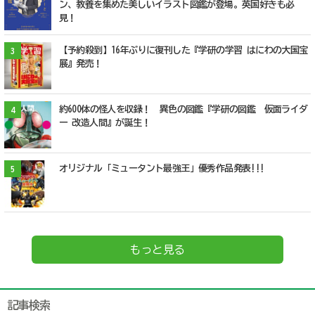
ン、教養を集めた美しいイラスト図鑑が登場。英国好きも必
見！
【予約殺到】16年ぶりに復刊した『学研の学習 はにわの大国宝
3
展』発売！
約600体の怪人を収録！ 異色の図鑑『学研の図鑑 仮面ライダ
4
ー 改造人間』が誕生！
オリジナル「ミュータント最強王」優秀作品発表!!!
5
もっと見る
記事検索