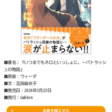
■書名：『いつまでもネロといっしょに。～パトラッシ
ュの物語』
■原案：ウィーダ
■文：花田麻衣子
■発売日：2026年3月23日
■発行：Gakken
本書を購入する