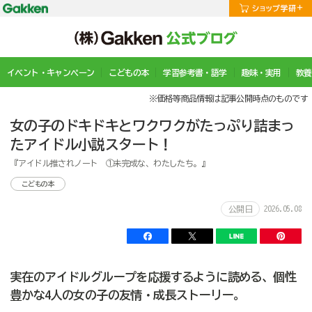
イベント・キャンペーン
こどもの本
学習参考書・語学
趣味・実用
教養
※価格等商品情報は記事公開時点のものです
女の子のドキドキとワクワクがたっぷり詰まっ
たアイドル小説スタート！
『アイドル推されノート ①未完成な、わたしたち。』
こどもの本
2026.05.08
公開日
実在のアイドルグループを応援するように読める、個性
豊かな4人の女の子の友情・成長ストーリー。