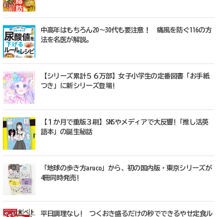
中高年はもちろん20～30代も要注意！ 痛風を防ぐ116の方
法を名医が解説。
【シリーズ累計５６万部】女子小学生の定番図書「お手紙
つき」に新シリーズ登場!
【１か月で重版３刷】SNSやメディアで大反響!「推し活英
語本」の誕生秘話
「地球の歩き方aruco」から、初の国内版・東京シリーズが
4冊同時発売!
平日調理なし! つくおき盛るだけの秒でできるやせ定食ル