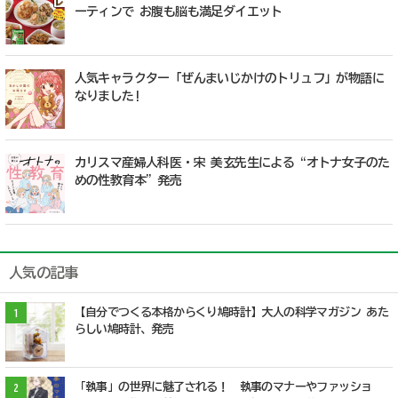
ーティンで お腹も脳も満足ダイエット
人気キャラクター「ぜんまいじかけのトリュフ」が物語に
なりました!
カリスマ産婦人科医・宋 美玄先生による“オトナ女子のた
めの性教育本”発売
人気の記事
【自分でつくる本格からくり鳩時計】大人の科学マガジン あた
1
らしい鳩時計、発売
「執事」の世界に魅了される！ 執事のマナーやファッショ
2