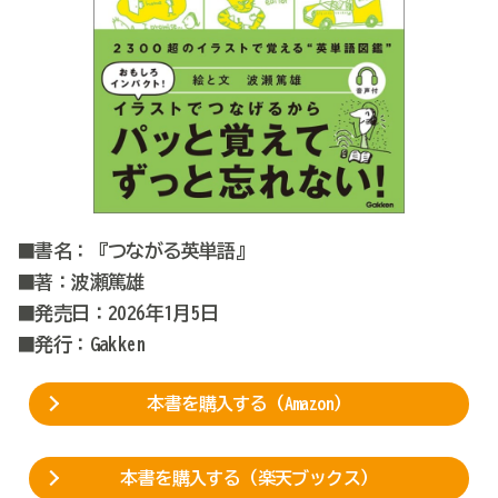
■書名：『つながる英単語』
■著：波瀬篤雄
■発売日：2026年1月5日
■発行：Gakken
本書を購入する（Amazon）
本書を購入する（楽天ブックス）