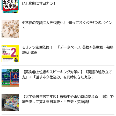
い」悲劇にサヨナラ！
小学校の英語に大きな変化! 知っておくべき3つのポイン
ト
モリテツ先生監修！ 『データベース 英検® 英単語・熟語
2級』発売
【英検Ⓡ上位級のスピーキング対策に】「英語の組み立て
方」＋「話すネタ仕込み」を同時にきたえる！
【大学受験生おすすめ】移動中や眠い時に使える!「歌」で
聴き流して覚える日本史・世界史・英単語!