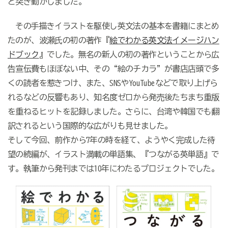
と突き動かしました。
その手描きイラストを駆使し英文法の基本を書籍にまとめ
たのが、波瀬氏の初の著作『
絵でわかる英文法イメージハン
ドブック
』でした。無名の新人の初の著作ということから広
告宣伝費もほぼない中、その“絵のチカラ”が書店店頭で多
くの読者を惹きつけ、また、SNSやYouTubeなどで取り上げら
れるなどの反響もあり、知名度ゼロから発売後たちまち重版
を重ねるヒットを記録しました。さらに、台湾や韓国でも翻
訳されるという国際的な広がりも見せました。
そして今回、前作から7年の時を経て、ようやく完成した待
望の続編が、イラスト満載の単語集、『つながる英単語』で
す。執筆から発刊までは10年にわたるプロジェクトでした。