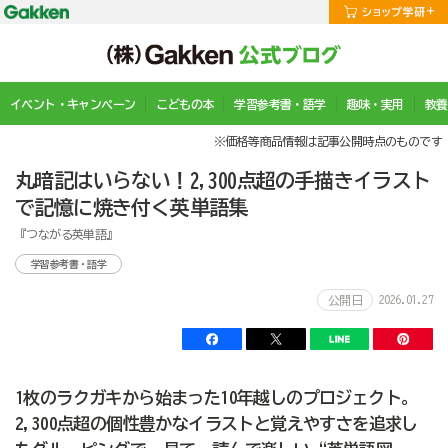
イベント・キャンペーン
こどもの本
学習参考書・語学
趣味・実用
教養
※価格等商品情報は記事公開時点のものです
丸暗記はいらない！2,300点超の手描きイラスト
で記憶に焼き付く英単語集
『つながる英単語』
学習参考書・語学
2026.01.27
公開日
1枚のラクガキから始まった10年越しのプロジェクト。
2,300点超の個性豊かなイラストと覚えやすさを追求し