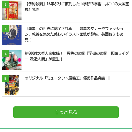
【予約殺到】16年ぶりに復刊した『学研の学習 はにわの大国宝
2
展』発売！
「執事」の世界に魅了される！ 執事のマナーやファッショ
3
ン、教養を集めた美しいイラスト図鑑が登場。英国好きも必
見！
約600体の怪人を収録！ 異色の図鑑『学研の図鑑 仮面ライダ
4
ー 改造人間』が誕生！
オリジナル「ミュータント最強王」優秀作品発表!!!
5
もっと見る