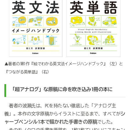
▲著者の第1作『絵でわかる英文法イメージハンドブック』（左）と
『つながる英単語』（右）
「超アナログ」な原稿に命を吹き込み1冊の本に
著者の波瀬氏は、PCを持たない徹底した「アナログ主
シ
義」。本作の文字原稿からイラストに至るまで、すべてが
ャープペンシル1本で描かれた手書きの原稿
でした。
そのモノクロの手書き原稿を、1枚1枚ていねいにスキャン