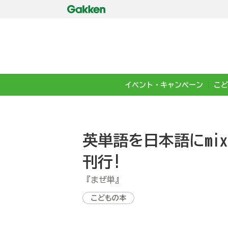
イベント・キャンペーン
こど
英単語を日本語にmi
刊行!
『まぜ単』
こどもの本