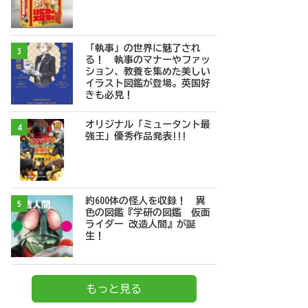
「執事」の世界に魅了され
3
る！ 執事のマナーやファッ
ション、教養を集めた美しい
イラスト図鑑が登場。英国好
きも必見！
オリジナル「ミュータント最
4
強王」優秀作品発表!!!
約600体の怪人を収録！ 異
5
色の図鑑『学研の図鑑 仮面
ライダー 改造人間』が誕
生！
もっと見る