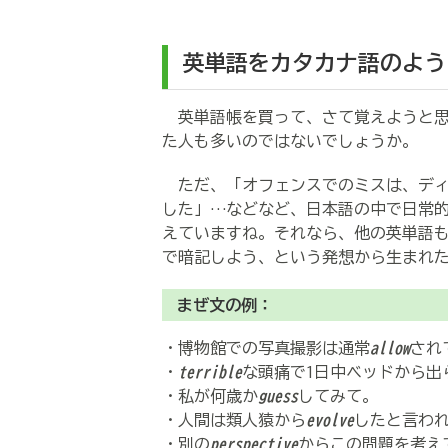
英単語をカタカナ語のよう
英単語帳を買って、さて覚えようと思
た人も多いのではないでしょうか。
ただ、「オフェンスでのミスは、ディ
した」…などなど、日本語の中で日常
えていますね。それなら、他の英単語
で暗記しよう、という発想から生まれ
まぜ文の例：
・博物館での写真撮影は通常
allow
され
・
terrible
な頭痛で1日中ベッドから出
・私が何歳か
guess
してみて。
・人間は類人猿から
evolve
したと言わ
・別の
perspective
からこの問題を考え