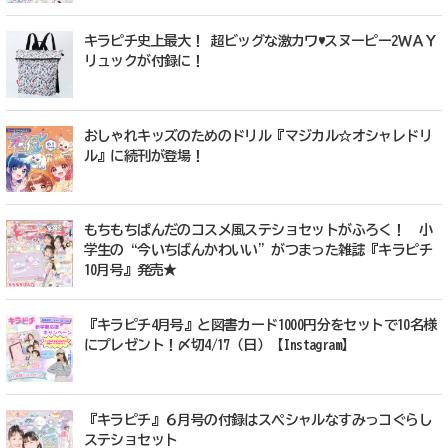
キラピチ史上最大！ 超ビッグな激カワ♥スヌーピー2ＷＡＹ
リュックが付録に！
おしゃれキッズのためのドリル『マジカル☆オシャレドリ
ル』に続刊が登場！
もちもちぱんだのコスメ風ステショセットがふろく！ 小
学生の“今いちばんかわいい”がつまった雑誌『キラピチ
10月号』発売★
『キラピチ4月号』と図書カード1000円分をセットで10名様
にプレゼント！〆切4/17（日）【Instagram】
『キラピチ』６月号の付録はスペシャルなすみっコぐらし
ステショセット