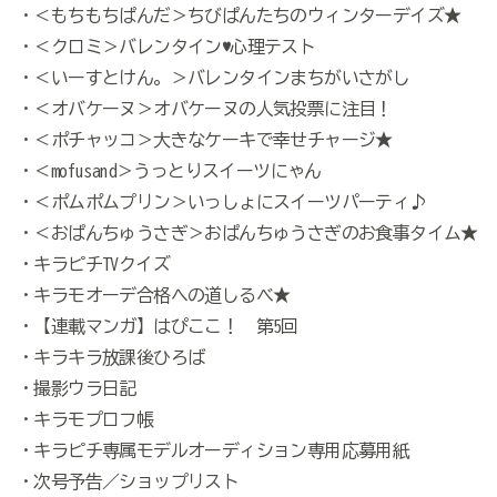
・＜もちもちぱんだ＞ちびぱんたちのウィンターデイズ★
・＜クロミ＞バレンタイン♥心理テスト
・＜いーすとけん。＞バレンタインまちがいさがし
・＜オバケーヌ＞オバケーヌの人気投票に注目！
・＜ポチャッコ＞大きなケーキで幸せチャージ★
・＜mofusand＞うっとりスイーツにゃん
・＜ポムポムプリン＞いっしょにスイーツパーティ♪
・＜おぱんちゅうさぎ＞おぱんちゅうさぎのお食事タイム★
・キラピチTVクイズ
・キラモオーデ合格への道しるべ★
・【連載マンガ】はぴここ！ 第5回
・キラキラ放課後ひろば
・撮影ウラ日記
・キラモプロフ帳
・キラピチ専属モデルオーディション専用応募用紙
・次号予告／ショップリスト