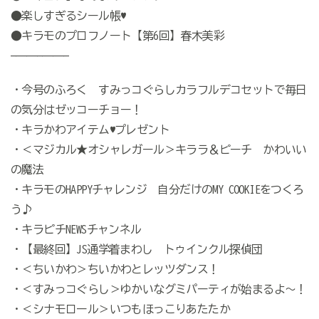
●楽しすぎるシール帳♥
●キラモのプロフノート【第6回】春木美彩
———————————
・今号のふろく すみっコぐらしカラフルデコセットで毎日
の気分はゼッコーチョー！
・キラかわアイテム♥プレゼント
・＜マジカル★オシャレガール＞キララ＆ピーチ かわいい
の魔法
・キラモのHAPPYチャレンジ 自分だけのMY COOKIEをつくろ
う♪
・キラピチNEWSチャンネル
・【最終回】JS通学着まわし トゥインクル探偵団
・＜ちいかわ＞ちいかわとレッツダンス！
・＜すみっコぐらし＞ゆかいなグミパーティが始まるよ～！
・＜シナモロール＞いつもほっこりあたたか