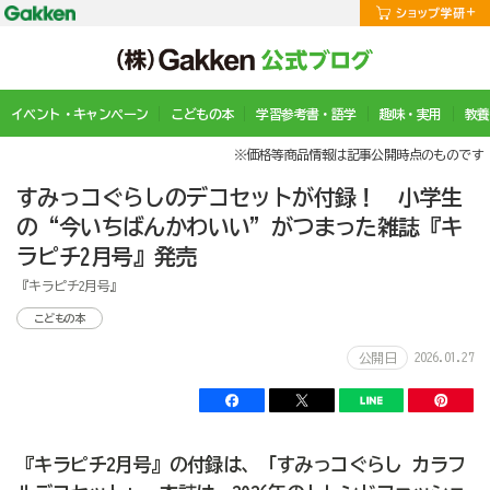
イベント・キャンペーン
こどもの本
学習参考書・語学
趣味・実用
教養
※価格等商品情報は記事公開時点のものです
すみっコぐらしのデコセットが付録！ 小学生
の“今いちばんかわいい”がつまった雑誌『キ
ラピチ2月号』発売
『キラピチ2月号』
こどもの本
2026.01.27
公開日
『キラピチ2月号』の付録は、「すみっコぐらし カラフ