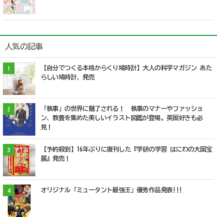
人気の記事
【自分でつくる本格からくり鳩時計】大人の科学マガジン あた
1
らしい鳩時計、発売
「執事」の世界に魅了される！ 執事のマナーやファッショ
2
ン、教養を集めた美しいイラスト図鑑が登場。英国好きも必
見！
【予約殺到】16年ぶりに復刊した『学研の学習 はにわの大国宝
3
展』発売！
オリジナル「ミュータント最強王」優秀作品発表!!!
4