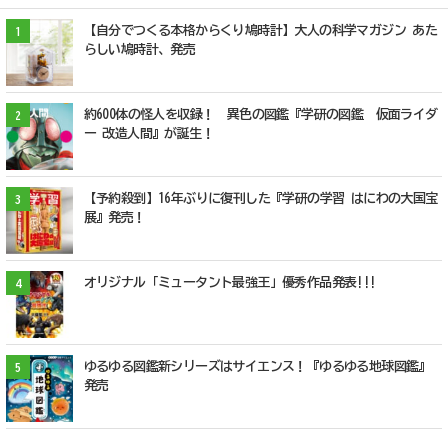
【自分でつくる本格からくり鳩時計】大人の科学マガジン あた
1
らしい鳩時計、発売
約600体の怪人を収録！ 異色の図鑑『学研の図鑑 仮面ライダ
2
ー 改造人間』が誕生！
【予約殺到】16年ぶりに復刊した『学研の学習 はにわの大国宝
3
展』発売！
オリジナル「ミュータント最強王」優秀作品発表!!!
4
ゆるゆる図鑑新シリーズはサイエンス！『ゆるゆる地球図鑑』
5
発売