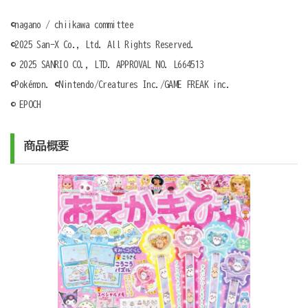
©nagano / chiikawa committee
©2025 San-X Co., Ltd. All Rights Reserved.
© 2025 SANRIO CO., LTD. APPROVAL NO. L664513
©Pokémon. ©Nintendo/Creatures Inc./GAME FREAK inc.
© EPOCH
商品概要