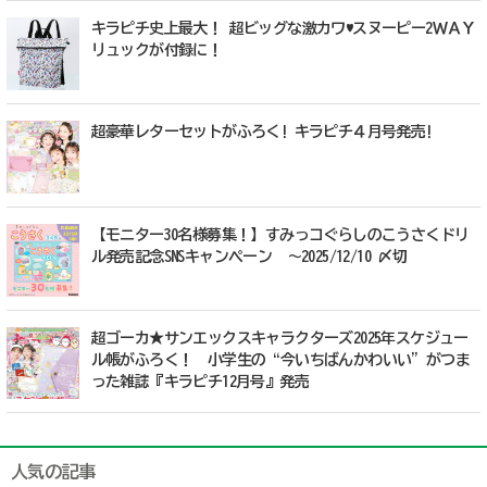
キラピチ史上最大！ 超ビッグな激カワ♥スヌーピー2ＷＡＹ
リュックが付録に！
超豪華レターセットがふろく! キラピチ４月号発売!
【モニター30名様募集！】すみっコぐらしのこうさくドリ
ル発売記念SNSキャンペーン ～2025/12/10 〆切
超ゴーカ★サンエックスキャラクターズ2025年スケジュー
ル帳がふろく！ 小学生の“今いちばんかわいい”がつま
った雑誌『キラピチ12月号』発売
人気の記事