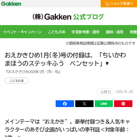
イベント・キャンペーン
こどもの本
学習参考書・語学
趣味・実用
教養
※価格等商品情報は記事公開時点のものです
おえかきひめ1月(冬)号の付録は、「ちいかわ
まほうのステッキふう ペンセット」♥
『おえかきひめ2026年1月（冬）号』
こどもの本
2026.01.09
公開日
メインテーマは“おえかき”。豪華付録つき＆人気キャ
ラクターのあそび企画がいっぱいの季刊誌＜対象年齢：