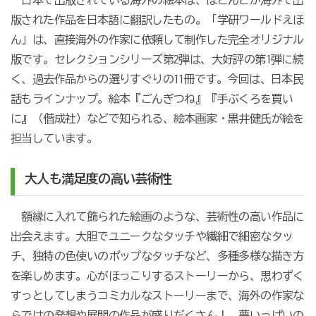
日本で出版されている海外の絵本は、ほとんどが海外で出
版された作品を日本語に翻訳したもの。「学研ワールドえほ
ん」は、直接海外の作家に依頼して制作した完全オリジナル
版です。セレクションシリーズ第2弾は、大好評の第1弾に続
く、過去作品からの選りすぐりの11冊です。今回は、日本民
話もラインナップ。絵本『ごんぎつね』『手ぶくろを買い
に』（偕成社）などで知られる、絵本画家・黒井健氏が絵を
担当しています。
大人も満足度の高い芸術性
額縁に入れて飾られた絵画のような、芸術性の高い作品に
出会えます。大胆でユニークなタッチや繊細で細密なタッ
チ、独特の色使いのポップなタッチなど、多種多様な描き方
を楽しめます。心がほっこりするストーリーから、思わずく
すっとしてしまうコミカルなストーリーまで、海外の作家な
らではの発想や展開の作品が盛りだくさん！ 夢いっぱいの