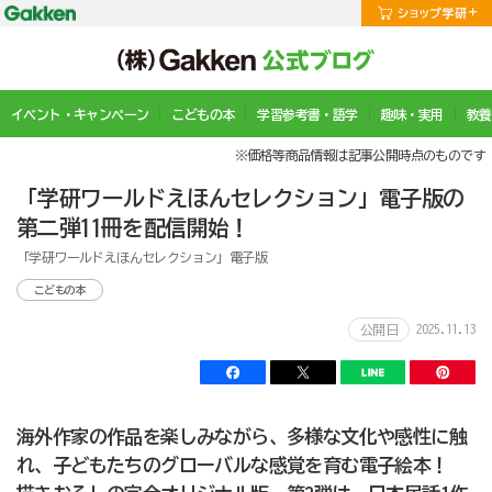
イベント・キャンペーン
こどもの本
学習参考書・語学
趣味・実用
教養
※価格等商品情報は記事公開時点のものです
「学研ワールドえほんセレクション」電子版の
第二弾11冊を配信開始！
「学研ワールドえほんセレクション」電子版
こどもの本
2025.11.13
公開日
海外作家の作品を楽しみながら、多様な文化や感性に触
れ、子どもたちのグローバルな感覚を育む電子絵本！