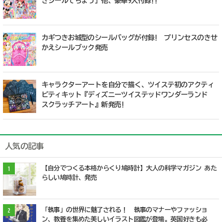
きシールてちょう」他、豪華9大付録!!
カギつきお城型のシールバッグが付録! プリンセスのきせ
かえシールブック発売
キャラクターアートを自分で描く、ツイステ初のアクティ
ビティキット『ディズニーツイステッドワンダーランド
スクラッチアート』新発売!
人気の記事
【自分でつくる本格からくり鳩時計】大人の科学マガジン あた
1
らしい鳩時計、発売
「執事」の世界に魅了される！ 執事のマナーやファッショ
2
ン、教養を集めた美しいイラスト図鑑が登場。英国好きも必