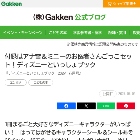
イベント・キャンペーン
こどもの本
学習参考書・語学
趣味・実用
教養
※価格等商品情報は記事公開時点のものです
付録はアナ雪＆ミニーのお医者さんごっこセッ
ト！ディズニーといっしょブック
『ディズニーといっしょブック 2025年６月号』
エンタメ
こどもの本
2025.05.02
公開日
1冊まるごと大好きなディズニーキャラクターがいっぱ
い！ はってはがせるキャラクターシール＆シールあそ