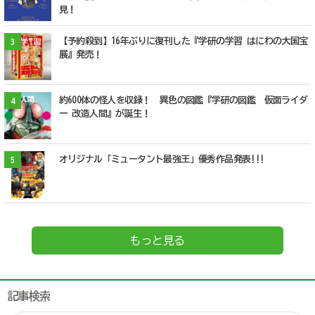
見！
【予約殺到】16年ぶりに復刊した『学研の学習 はにわの大国宝
3
展』発売！
約600体の怪人を収録！ 異色の図鑑『学研の図鑑 仮面ライダ
4
ー 改造人間』が誕生！
オリジナル「ミュータント最強王」優秀作品発表!!!
5
もっと見る
記事検索