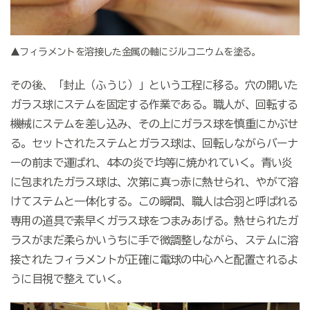
▲フィラメントを溶接した金属の軸にジルコニウムを塗る。
その後、「封止（ふうじ）」という工程に移る。穴の開いた
ガラス球にステムを固定する作業である。職人が、回転する
機械にステムを差し込み、その上にガラス球を慎重にかぶせ
る。セットされたステムとガラス球は、回転しながらバーナ
ーの前まで運ばれ、
4
本の炎で均等に焼かれていく。青い炎
に包まれたガラス球は、次第に真っ赤に熱せられ、やがて溶
けてステムと一体化する。この瞬間、職人は合羽と呼ばれる
専用の道具で素早くガラス球をつまみあげる。熱せられたガ
ラスがまだ柔らかいうちに手で微調整しながら、ステムに溶
接されたフィラメントが正確に電球の中心へと配置されるよ
うに目視で整えていく。