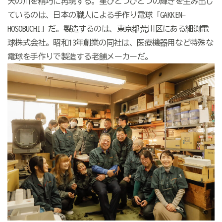
天の川を精巧に再現する。星ひとつひとつの輝きを生み出し
ているのは、日本の職人による手作り電球「
GAKKEN-
HOSOBUCHI
」だ。製造するのは、東京都荒川区にある細渕電
球株式会社。昭和
13
年創業の同社は、医療機器用など特殊な
電球を手作りで製造する老舗メーカーだ。