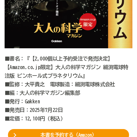
■書名：
『【2,000個以上予約受注で発売決定】
【Amazon.co.jp限定】
大人の科学マガジン 細渕電球特
注版 ピンホール式プラネタリウム』
■監修：大平貴之 電球製造：細渕電球株式会社
■編：大人の科学マガジン編集部
■発行：Gakken
■発売日：2025年7月22日
■定価：12,100円（税込）
本書を予約する（Amazon）