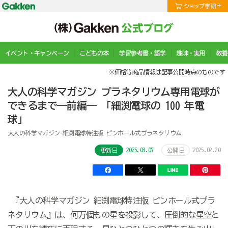
イベント・キャンペーン
こどもの本
学習参考書・語学
趣味・実用
教養
※価格等商品情報は記事公開時点のものです
大人の科学マガジン プラネタリウム専用電球が
できるまで―前編― 「細渕電球の 100 年電
球」
大人の科学マガジン 細渕電球特注版 ピンホール式プラネタリウム
2025.03.07
2025.02.20
更新日
公開日
『大人の科学マガジン 細渕電球特注版 ピンホール式プラ
ネタリウム』は、何万個もの星を投影して、圧倒的な星空と