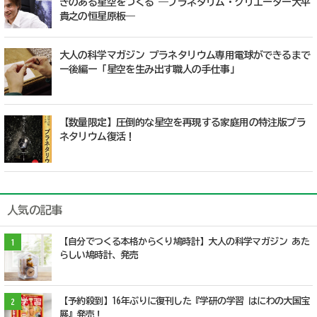
きのある星空をつくる ―プラネタリム・クリエーター大平
貴之の恒星原板―
大人の科学マガジン プラネタリウム専用電球ができるまで
ー後編ー「星空を生み出す職人の手仕事」
【数量限定】圧倒的な星空を再現する家庭用の特注版プラ
ネタリウム復活！
人気の記事
【自分でつくる本格からくり鳩時計】大人の科学マガジン あた
1
らしい鳩時計、発売
【予約殺到】16年ぶりに復刊した『学研の学習 はにわの大国宝
2
展』発売！