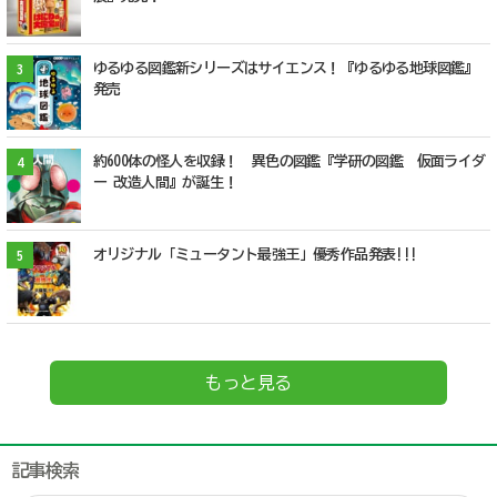
ゆるゆる図鑑新シリーズはサイエンス！『ゆるゆる地球図鑑』
3
発売
約600体の怪人を収録！ 異色の図鑑『学研の図鑑 仮面ライダ
4
ー 改造人間』が誕生！
オリジナル「ミュータント最強王」優秀作品発表!!!
5
もっと見る
記事検索