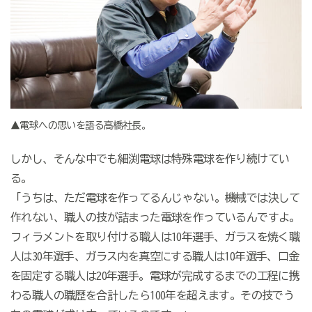
▲電球への思いを語る高橋社長。
しかし、そんな中でも細渕電球は特殊電球を作り続けてい
る。
「うちは、ただ電球を作ってるんじゃない。機械では決して
作れない、職人の技が詰まった電球を作っているんですよ。
フィラメントを取り付ける職人は
10
年選手、ガラスを焼く職
人は
30
年選手、ガラス内を真空にする職人は
10
年選手、口金
を固定する職人は
20
年選手。電球が完成するまでの工程に携
わる職人の職歴を合計したら
100
年を超えます。その技でう