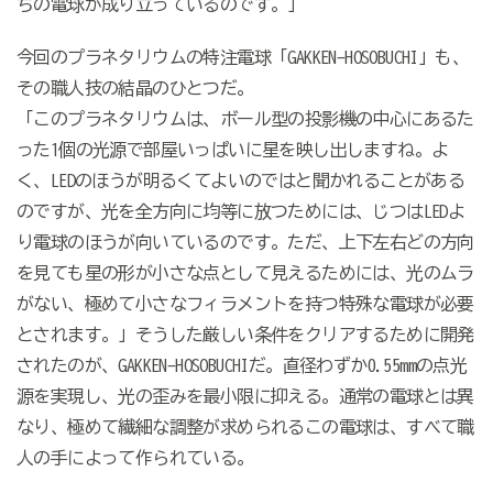
ちの電球が成り立っているのです。」
今回のプラネタリウムの特注電球「
GAKKEN-HOSOBUCHI
」も、
その職人技の結晶のひとつだ。
「このプラネタリウムは、ボール型の投影機の中心にあるた
った
1
個の光源で部屋いっぱいに星を映し出しますね。よ
く、
LED
のほうが明るくてよいのではと聞かれることがある
のですが、光を全方向に均等に放つためには、じつは
LED
よ
り電球のほうが向いているのです。ただ、上下左右どの方向
を見ても星の形が小さな点として見えるためには、光のムラ
がない、極めて小さなフィラメントを持つ特殊な電球が必要
とされます。」そうした厳しい条件をクリアするために開発
されたのが、
GAKKEN-HOSOBUCHI
だ。直径わずか
0.55mm
の点光
源を実現し、光の歪みを最小限に抑える。通常の電球とは異
なり、極めて繊細な調整が求められるこの電球は、すべて職
人の手によって作られている。