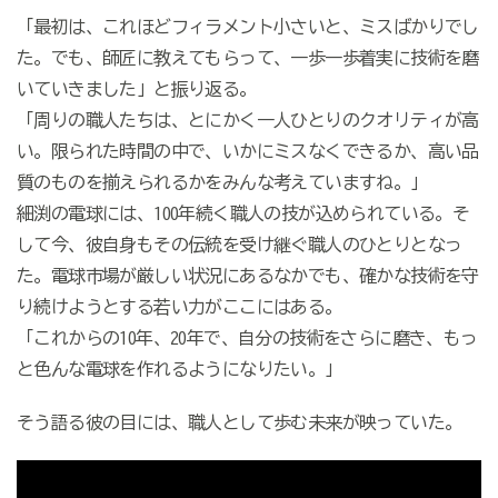
「最初は、これほどフィラメント小さいと、ミスばかりでし
た。でも、師匠に教えてもらって、一歩一歩着実に技術を磨
いていきました」と振り返る。
「周りの職人たちは、とにかく一人ひとりのクオリティが高
い。限られた時間の中で、いかにミスなくできるか、高い品
質のものを揃えられるかをみんな考えていますね。」
細渕の電球には、
100
年続く職人の技が込められている。そ
して今、彼自身もその伝統を受け継ぐ職人のひとりとなっ
た。電球市場が厳しい状況にあるなかでも、確かな技術を守
り続けようとする若い力がここにはある。
「これからの
10
年、
20
年で、自分の技術をさらに磨き、もっ
と色んな電球を作れるようになりたい。」
そう語る彼の目には、職人として歩む未来が映っていた。