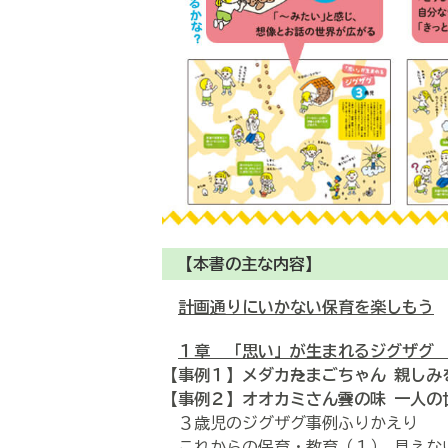
【本書の主な内容】
計画通りにいかない保育を楽しもう
１章 「思い」が生まれるジグザグ
【事例１】メダカ→→→たまごちゃん 親
【事例２】オオカミさん→→→雲の味 一
３歳児のジグザグ事例ふりかえり
これからの保育・教育（１） 見えな