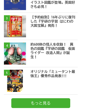
イラスト図鑑が登場。英国好
きも必見！
【予約殺到】16年ぶりに復刊
3
した『学研の学習 はにわの
大国宝展』発売！
約600体の怪人を収録！ 異
4
色の図鑑『学研の図鑑 仮面
ライダー 改造人間』が誕
生！
オリジナル「ミュータント最
5
強王」優秀作品発表!!!
もっと見る