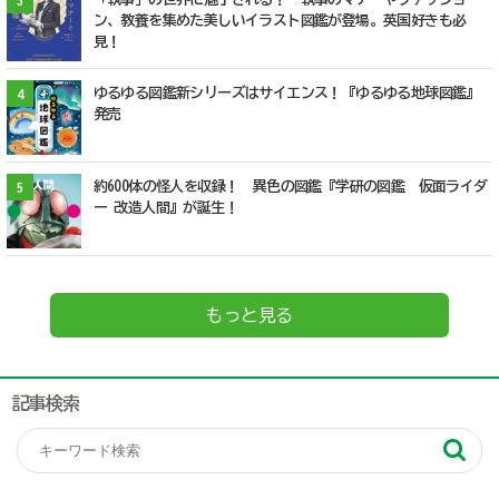
3
ン、教養を集めた美しいイラスト図鑑が登場。英国好きも必
見！
ゆるゆる図鑑新シリーズはサイエンス！『ゆるゆる地球図鑑』
4
発売
約600体の怪人を収録！ 異色の図鑑『学研の図鑑 仮面ライダ
5
ー 改造人間』が誕生！
もっと見る
記事検索