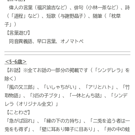
偉人の言葉（福沢諭吉など）、俳句（小林一茶など）、詩
（「道程」など）、短歌（与謝野晶子）、随筆（「枕草
子」）
【言葉遊び】
同音異義語、早口言葉、オノマトペ
＜5-6歳＞
【お話】※全てお話の一部分の掲載です（「シンデレラ」を
除く）
「風の又三郎」、「いしゃちがい」、「アリとハト」、「竹
取物語」、「3匹の子ブタ」、「一休とんち話」、「シンデ
レラ（オリジナル全文）」
【ことわざ】
「急がば回れ」、「縁の下の力持ち」、「二兎を追う者は一
兎をも得ず」、「壁に耳あり障子に目あり」、「井の中の蛙