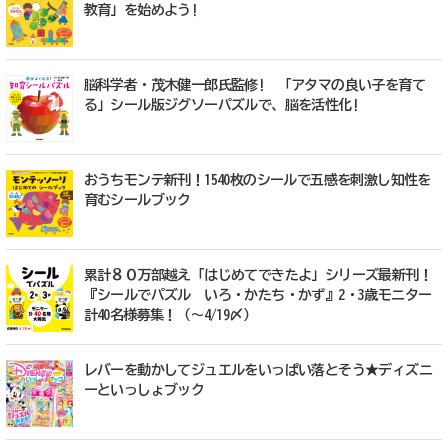
教育」を始めよう!
脳科学者・茂木健一郎氏監修! 「アタマの良い子を育て
る」シール版ジグソーパズルで、脳を活性化!
おうちモンテ新刊！1540枚のシールで五感を刺激し知性を
育むシールブック
累計８０万部越え「はじめてできたよ」シリーズ最新刊！
『シールでパズル いろ・かたち・かず』2・3歳モニター
計40名様募集！（〜4/19〆）
レバーを動かしてジュエルをいっぱい落とそう★ディズニ
ーといっしょブック