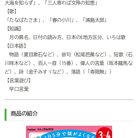
大海を知らず」、「三人寄れば文殊の知恵」
【歌】
「たなばたさま」、「春の小川」、「浦島太郎」
【知識】
月の異名、日付の読み方、日本の8地方区分、いろは歌
【日本語】
物語（夏目漱石など）、俳句（松尾芭蕉など）、短歌（石
川啄木など）、百人一首（15番）、偉人の言葉（坂本龍馬な
ど）、詩（金子みすゞなど）、落語（「寿限無」）
【言葉遊び】
早口言葉
商品の紹介