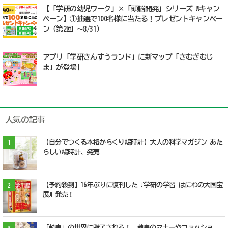
【「学研の幼児ワーク」×「頭脳開発」シリーズ Wキャン
ペーン】①抽選で100名様に当たる！プレゼントキャンペー
ン（第2回 ～8/31）
アプリ「学研さんすうランド」に新マップ「さむざむじ
ま」が登場!
人気の記事
【自分でつくる本格からくり鳩時計】大人の科学マガジン あた
1
らしい鳩時計、発売
【予約殺到】16年ぶりに復刊した『学研の学習 はにわの大国宝
2
展』発売！
「執事」の世界に魅了される！ 執事のマナーやファッショ