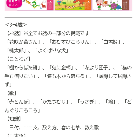
＜3-4歳＞
【お話】※全てお話の一部分の掲載です
「花咲か爺さん」、「おむすびころりん」、「白雪姫」、
「桃太郎」、「よくばりな犬」
【ことわざ】
「棚からぼた餅」、「鬼に金棒」、「花より団子」、「猫の
手も借りたい」、「猿も木から落ちる」、「頭隠して尻隠さ
ず」
【歌】
「赤とんぼ」、「かたつむり」、「うさぎ」、「鳩」、「ど
んぐりころころ」
【知識】
日付、十二支、数え方、春の七草、数え歌
【日本語】