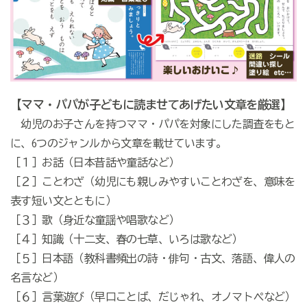
【ママ・パパが子どもに読ませてあげたい文章を厳選】
幼児のお子さんを持つママ・パパを対象にした調査をもと
に、6つのジャンルから文章を載せています。
［１］お話（日本昔話や童話など）
［２］ことわざ（幼児にも親しみやすいことわざを、意味を
表す短い文とともに）
［３］歌（身近な童謡や唱歌など）
［４］知識（十二支、春の七草、いろは歌など）
［５］日本語（教科書頻出の詩・俳句・古文、落語、偉人の
名言など）
［６］言葉遊び（早口ことば、だじゃれ、オノマトペなど）