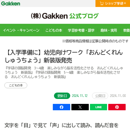
イベント・キャンペーン
こどもの本
学習参考書・語学
趣味・実用
教養
※価格等商品情報は記事公開時点のものです
【入学準備に】幼児向けワーク「おんどくれん
しゅうちょう」新装版発売
『学研の頭脳開発 3～4歳 楽しみながら脳を活性化させる おんどくれんしゅ
うちょう 新装版』『学研の頭脳開発 5～6歳 楽しみながら脳を活性化させ
る おんどくれんしゅうちょう 新装版』
こどもの本
2024.11.12
2024.11.08
更新日
公開日
文字を「目」で見て「声」に出して読み、読んだ音を