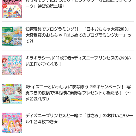
おうちモンテにぴったり「モンテッソーリ知育こうさくワ
ーク」待望の第二弾!
知育玩具でプログラミング?! 「日本おもちゃ大賞2018」
大賞受賞のおもちゃ「はじめてのプログラミングカー」っ
て?!
キラキラシール111枚つき♥ディズニープリンセスのかわい
い工作がつくれる！
#ディズニーといっしょにまなぼう SNSキャンペーン！ 写
真つきの投稿で30名様に素敵なプレゼントが当たる！（～
〆2023/1/31）
ディズニープリンセスと一緒に「はさみ」のおけいこ♥シー
ル１２４枚つき★