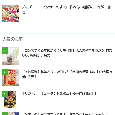
ディズニー・ピクサーのすぐに作れる32種類の工作が一冊
に!
人気の記事
【自分でつくる本格からくり鳩時計】大人の科学マガジン あた
1
らしい鳩時計、発売
【予約殺到】16年ぶりに復刊した『学研の学習 はにわの大国宝
2
展』発売！
オリジナル「ミュータント最強王」優秀作品発表!!!
3
「執事」の世界に魅了される！ 執事のマナーやファッショ