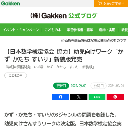
イベント・キャンペーン
こどもの本
学習参考書・語学
趣味・実用
教養
※価格等商品情報は記事公開時点のものです
【日本数学検定協会 協力】幼児向けワーク「か
ず かたち すいり」新装版発売
『学研の頭脳開発 4～6歳 かず かたち すいり 新装版』
こどもの本
2024.09.09
2024.09.06
更新日
公開日
かず・かたち・すいりの3ジャンルの問題を収録した、
幼児向けさんすうワークの決定版。日本数学検定協会実