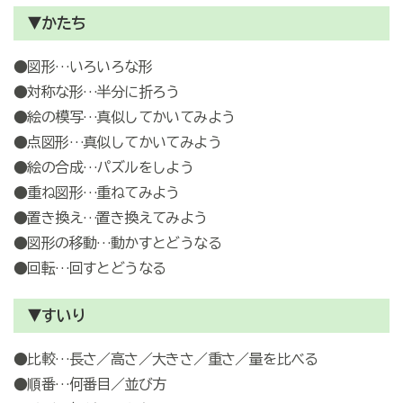
▼かたち
●図形…いろいろな形
●対称な形…半分に折ろう
●絵の模写…真似してかいてみよう
●点図形…真似してかいてみよう
●絵の合成…パズルをしよう
●重ね図形…重ねてみよう
●置き換え…置き換えてみよう
●図形の移動…動かすとどうなる
●回転…回すとどうなる
▼すいり
●比較…長さ／高さ／大きさ／重さ／量を比べる
●順番…何番目／並び方