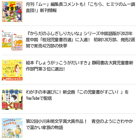
月刊「ムー」編集長コメントも!「こちら、ヒミツのムー調
査団!」新刊情報
『からだのふしぎしりたいな』シリーズ中国語版が2023年
度中国「桂冠児童書百選」に入選! 初刷120万部、発売2週
間で実売42万部の快挙
絵本『しょうがっこうがだいすき』静岡書店大賞児童書新
作部門第３位に選出!
わが子の本選びに! 新企画「この児童書がすごい! 」を
YouTubeで配信
第32回小川未明文学賞大賞作品！ 青空のようにさわやか
で温かい家族の物語