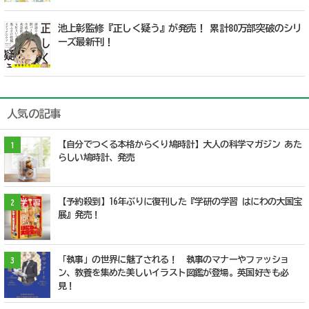
池上彰監修『正しく疑う』が発売！ 累計80万部突破のシリ
ーズ最新刊！
人気の記事
【自分でつくる本格からくり鳩時計】大人の科学マガジン あた
1
らしい鳩時計、発売
【予約殺到】16年ぶりに復刊した『学研の学習 はにわの大国宝
2
展』発売！
「執事」の世界に魅了される！ 執事のマナーやファッショ
3
ン、教養を集めた美しいイラスト図鑑が登場。英国好きも必
見！