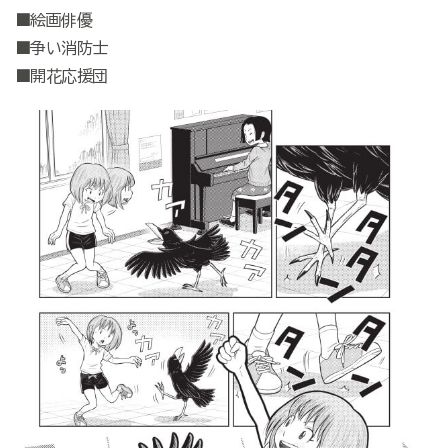
■絵画俳優
■争い消防士
■開花応援団