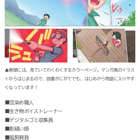
▲巻頭には、見ていてわくわくするカラーページ。マンガ風のイラス
トからはじまるので、読書がにがてでも、はじめから物語に入りやす
くなっています！
■空染め職人
■生き物ボイストレーナー
■デジタルゴミ収集員
■影縫い師
■風飼育員