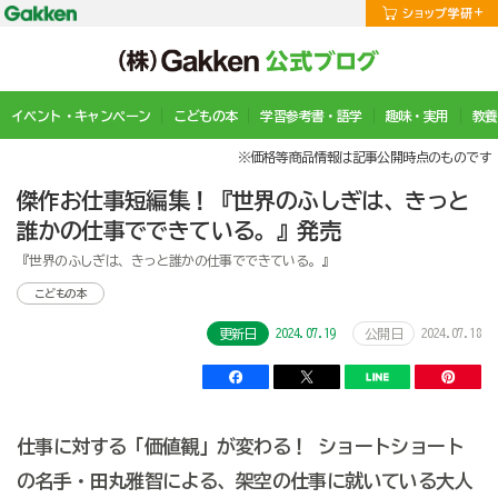
イベント・キャンペーン
こどもの本
学習参考書・語学
趣味・実用
教養
※価格等商品情報は記事公開時点のものです
傑作お仕事短編集！『世界のふしぎは、きっと
誰かの仕事でできている。』発売
『世界のふしぎは、きっと誰かの仕事でできている。』
こどもの本
2024.07.19
2024.07.18
更新日
公開日
仕事に対する「価値観」が変わる！ ショートショート
の名手・田丸雅智による、架空の仕事に就いている大人