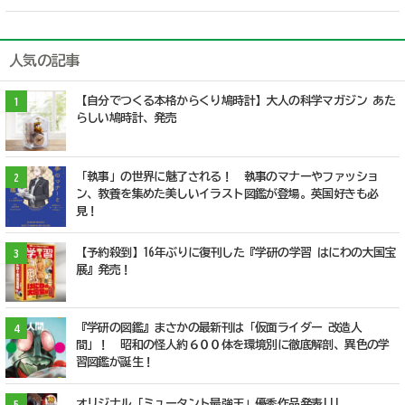
人気の記事
【自分でつくる本格からくり鳩時計】大人の科学マガジン あた
1
らしい鳩時計、発売
「執事」の世界に魅了される！ 執事のマナーやファッショ
2
ン、教養を集めた美しいイラスト図鑑が登場。英国好きも必
見！
【予約殺到】16年ぶりに復刊した『学研の学習 はにわの大国宝
3
展』発売！
『学研の図鑑』まさかの最新刊は「仮面ライダー 改造人
4
間」！ 昭和の怪人約６００体を環境別に徹底解剖、異色の学
習図鑑が誕生！
オリジナル「ミュータント最強王」優秀作品発表!!!
5