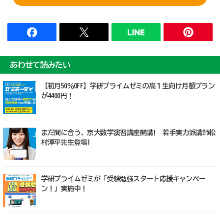
あわせて読みたい
【初月50％OFF】学研プライムゼミの高１生向け月額プラン
が4400円！
まだ間に合う、京大数学演習講座開講! 若手実力派講師松
村淳平先生登場!
学研プライムゼミが「受験勉強スタート応援キャンペー
ン！」実施中！