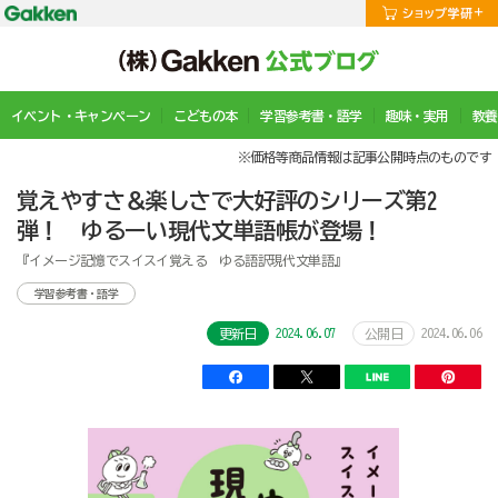
イベント・キャンペーン
こどもの本
学習参考書・語学
趣味・実用
教養
※価格等商品情報は記事公開時点のものです
覚えやすさ＆楽しさで大好評のシリーズ第2
弾！ ゆるーい現代文単語帳が登場！
『イメージ記憶でスイスイ覚える ゆる語訳現代文単語』
学習参考書・語学
2024.06.07
2024.06.06
更新日
公開日