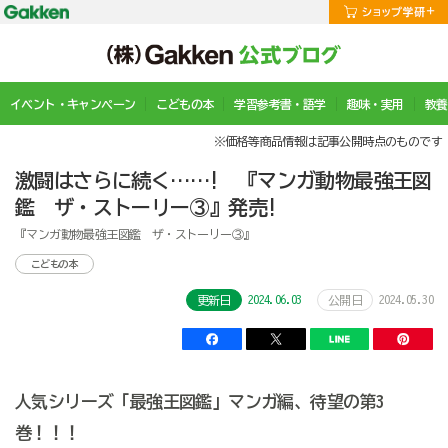
イベント・キャンペーン
こどもの本
学習参考書・語学
趣味・実用
教養
※価格等商品情報は記事公開時点のものです
激闘はさらに続く……! 『マンガ動物最強王図
鑑 ザ・ストーリー③』発売!
『マンガ動物最強王図鑑 ザ・ストーリー③』
こどもの本
2024.06.03
2024.05.30
更新日
公開日
人気シリーズ「最強王図鑑」マンガ編、待望の第3
巻！！！