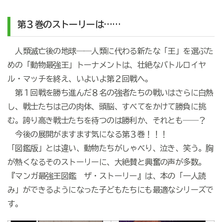
第３巻のストーリーは……
人類滅亡後の地球――人類に代わる新たな「王」を選ぶた
めの「動物最強王」トーナメントは、壮絶なバトルロイヤ
ル・マッチを終え、いよいよ第２回戦へ。
第１回戦を勝ち進んだ８名の強者たちの戦いはさらに白熱
し、戦士たちは己の肉体、頭脳、すべてをかけて勝負に挑
む。誇り高き戦士たちを待つのは勝利か、それとも――？
今後の展開がますます気になる第３巻！！！
「図鑑版」とは違い、動物たちがしゃべり、泣き、笑う。胸
が熱くなるそのストーリーに、大絶賛と興奮の声が多数。
『マンガ最強王図鑑 ザ・ストーリー』は、本の「一人読
み」ができるようになった子どもたちにも最適なシリーズで
す。