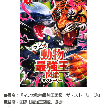
■書名：『マンガ動物最強王図鑑 ザ・ストーリー③』
■監修：国際［最強王図鑑］協会