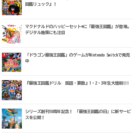
図鑑リュック』！
マクドナルドのハッピーセット®に「最強王図鑑」が登場。
デジタル施策にも注目
「ドラゴン最強王図鑑」のゲームがNintendo Switchで発売
中
『最強王図鑑ドリル 国語・算数』1・2・3年生大増刷!!!
シリーズ創刊10周年記念！ 「最強王図鑑の日」に新サービ
スを公開！