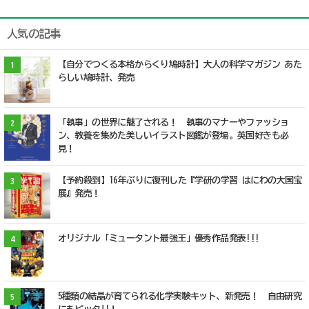
人気の記事
【自分でつくる本格からくり鳩時計】大人の科学マガジン あた
1
らしい鳩時計、発売
「執事」の世界に魅了される！ 執事のマナーやファッショ
2
ン、教養を集めた美しいイラスト図鑑が登場。英国好きも必
見！
【予約殺到】16年ぶりに復刊した『学研の学習 はにわの大国宝
3
展』発売！
オリジナル「ミュータント最強王」優秀作品発表!!!
4
5種類の結晶が育てられる化学実験キット、新発売！ 自由研究
5