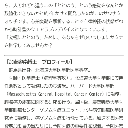
ら、人それぞれ違うこの「ととのう」という感覚をなんとか
数値化できないかと約3年かけて開発したのがこのサウナウ
ォッチです。心拍変動を解析することで自律神経の状態がわ
かる時計型のウエアラブルデバイスとなっています。
「究極にととのう」ために、あなたもぜひいっしょにサウナ
を科学してみませんか？
【加藤容崇博士 プロフィール】
群馬県出身。北海道大学医学部医学科卒。
医師・医学博士（病理学専攻）。北海道大学医学部にて特
任助教として勤務したのち渡米。ハーバード大学医学部
（Massachusetts General Hospital Cancer Center）に勤務。
膵臓癌の創薬に関する研究を行う。帰国後、慶應義塾大学医
学部腫瘍センターゲノム医療ユニット、北斗病院腫瘍医学研
究所に勤務し、癌ゲノム医療を行なっている。加速する医療
費増加を目の当たりにし予防医療の重要性を認識。予防医療