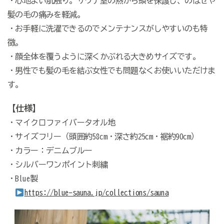
・心地よい肌触り。サウナ室の熱から頭を保護し、のぼせや
髪の毛の痛みを軽減。
・お手軽に洗濯できるのでメンテナンスがしやすいのも特
徴。
・顔全体を覆うように深くかぶれる大きめサイズです。
・男性でも髪の毛を結ぶ女性でも問題なくお使いいただけま
す。
【仕様】
・マイクロファイバータオル地
・サイズフリー（頭囲約58cm・深さ約25cm・裾約90cm）
・カラー：デニムブルー
・シルバーワンポイント刺繍
・Blue製
https://blue-sauna.jp/collections/sauna