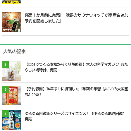
発売１か月前に完売! 話題のサウナウォッチが増産＆追加
予約を開始しました!
人気の記事
【自分でつくる本格からくり鳩時計】大人の科学マガジン あた
1
らしい鳩時計、発売
【予約殺到】16年ぶりに復刊した『学研の学習 はにわの大国宝
2
展』発売！
ゆるゆる図鑑新シリーズはサイエンス！『ゆるゆる地球図鑑』
3
発売