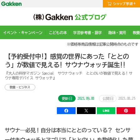
イベント・キャンペーン
こどもの本
学習参考書・語学
趣味・実用
教養
※価格等商品情報は記事公開時点のものです
【予約受付中!】感覚の世界にあった「ととの
う」が数値で見える! サウナウォッチ誕生!!
『大人の科学マガジン Special サウナウォッチ ととのいが数値で見える！サ
ウナ専用デバイス サウォッチ』
教養・ビジネス
2023.09.08
2023.08.25
更新日
公開日
サウナ―必見！自分は本当にととのっている？ センサ
ー付きウォッチとアプリで「ととのい」を数値化した夢