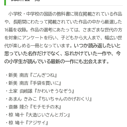
小学校・中学校の国語の教科書に現在掲載されている作品
や、長期間にわたって掲載されていた作品の中から厳選した
16篇を収録。作品の選考にあたっては、さまざまな世代の方
を対象にアンケートを行い、子どもから大人まで、幅広い世
いつか読み返したいと
代が楽しめる一冊となっています。
思っていた名作だけでなく、忘れかけていた一作や、今
の小学生が読んでいる最新の一作にも出会えます。
・新美 南吉『ごんぎつね』
・新美 南吉『手袋を買いに』
・土家 由岐雄『かわいそうなぞう』
・あまん きみこ『ちいちゃんのかげおくり』
・斎藤 隆介『モチモチの木』
・椋 鳩十『大造じいさんとガン』
・椋 鳩十『アジサイ』