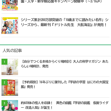
園・入学・新学期応援キャンペーン開催中（～3/16〆）
シリーズ累計280万部突破の「10歳までに読みたい名作」シ
リーズから、最新刊『ドリトル先生 大航海記』が発売！
人気の記事
【自分でつくる本格からくり鳩時計】大人の科学マガジン あた
1
らしい鳩時計、発売
【予約殺到】16年ぶりに復刊した『学研の学習 はにわの大国宝
2
展』発売！
約600体の怪人を収録！ 異色の図鑑『学研の図鑑 仮面ライダ
3
ー 改造人間』が誕生！