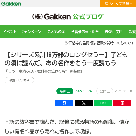
イベント・キャンペーン
こどもの本
学習参考書・語学
趣味・実用
教養
※価格等商品情報は記事公開時点のものです
【シリーズ累計18万部のロングセラー】子ども
の頃に読んだ、あの名作をもう一度読もう
『もう一度読みたい 教科書の泣ける名作 新装版』
教養・ビジネス
2025.01.24
2023.08.10
更新日
公開日
国語の教科書で読んだ、記憶に残る物語の短編集。懐か
しい有名作品から隠れた名作まで収録。