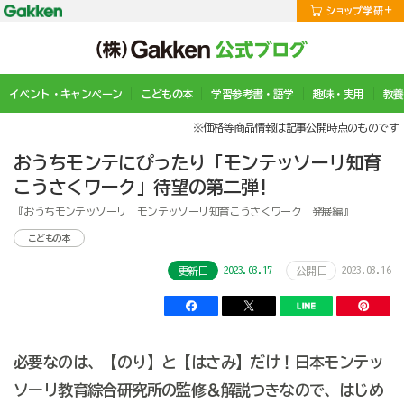
イベント・キャンペーン
こどもの本
学習参考書・語学
趣味・実用
教養
※価格等商品情報は記事公開時点のものです
おうちモンテにぴったり「モンテッソーリ知育
こうさくワーク」待望の第二弾!
『おうちモンテッソーリ モンテッソーリ知育こうさくワーク 発展編』
こどもの本
2023.03.17
2023.03.16
更新日
公開日
必要なのは、【のり】と【はさみ】だけ！日本モンテッ
ソーリ教育綜合研究所の監修＆解説つきなので、はじめ