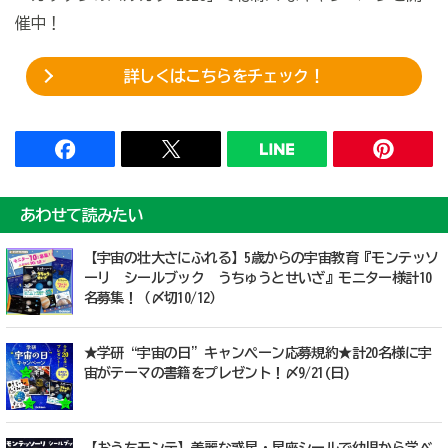
催中！
詳しくはこちらをチェック！
あわせて読みたい
【宇宙の壮大さにふれる】5歳からの宇宙教育『モンテッソ
ーリ シールブック うちゅうとせいざ』モニター様計10
名募集！（〆切10/12）
★学研“宇宙の日”キャンぺーン応募規約★計20名様に宇
宙がテーマの書籍をプレゼント！〆9/21(日)