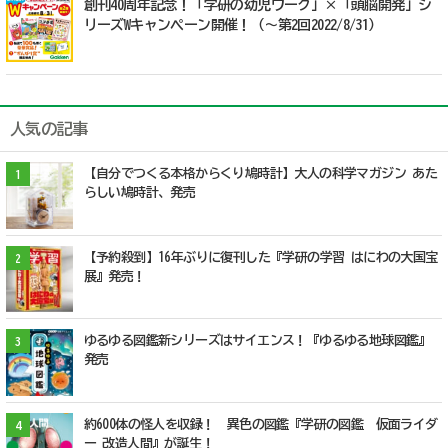
創刊40周年記念！「学研の幼児ワーク」×「頭脳開発」シ
リーズWキャンペーン開催！（～第2回2022/8/31）
人気の記事
【自分でつくる本格からくり鳩時計】大人の科学マガジン あた
1
らしい鳩時計、発売
【予約殺到】16年ぶりに復刊した『学研の学習 はにわの大国宝
2
展』発売！
ゆるゆる図鑑新シリーズはサイエンス！『ゆるゆる地球図鑑』
3
発売
約600体の怪人を収録！ 異色の図鑑『学研の図鑑 仮面ライダ
4
ー 改造人間』が誕生！