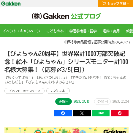
イベント・キャンペーン
こどもの本
学習参考書・語学
趣味・実用
教養
※価格等商品情報は記事公開時点のものです
【ぴよちゃん20周年】世界累計1000万部突破記
念！絵本「ぴよちゃん」シリーズモニター計100
名様大募集！（応募〆3/5[日]）
『めくってばあ！』『あいさつしましょ』『できたねパチパチ』『ぴよちゃんの
おともだち』『ぴよちゃんのおやすみなさい』
イベント・キャンペーン
こどもの本
2023.03.18
2023.02.24
更新日
公開日