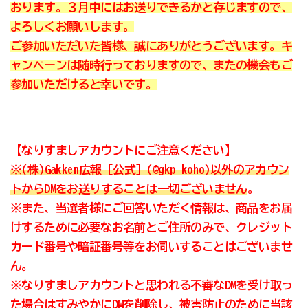
おります。３月中にはお送りできるかと存じますので、
よろしくお願いします。
ご参加いただいた皆様、誠にありがとうございます。キ
ャンペーンは随時行っておりますので、またの機会もご
参加いただけると幸いです。
【なりすましアカウントにご注意ください】
※(株)Gakken広報［公式］(@gkp_koho)以外のアカウン
トからDMをお送りすることは一切ございません
。
※
また、当選者様にご回答いただく情報は、商品をお届
けするために必要なお名前とご住所のみで、クレジット
カード番号や暗証番号等をお伺いすることはございませ
ん。
※なりすましアカウントと思われる不審なDMを受け取っ
た場合はすみやかにDMを削除し、被害防止のために当該