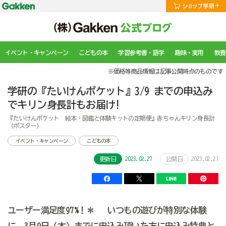
イベント・キャンペーン
こどもの本
学習参考書・語学
趣味・実用
教養
※価格等商品情報は記事公開時点のものです
学研の『たいけんポケット』3/9 までの申込み
でキリン身長計もお届け!
『たいけんポケット 絵本・図鑑と体験キットの定期便』赤ちゃんキリン身長計
（ポスター）
イベント・キャンペーン
こどもの本
2023.02.27
2023.02.21
更新日
公開日
ユーザー満足度97%！＊ いつもの遊びが特別な体験
に。3月9日（木）までに申込み頂いた方に申込み特典と