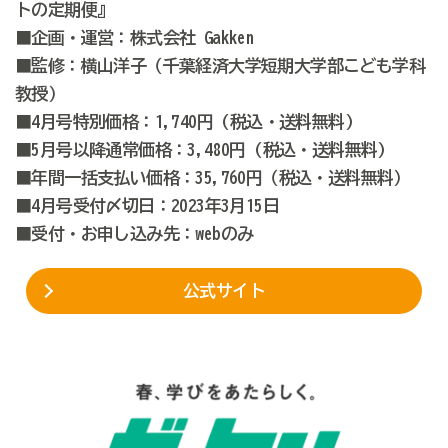
トの定期便』
■企画・運営：株式会社
Gakken
■監修：横山洋子（千葉経済大学短期大学部こども学科
教授）
■4
月号特別価格：
1,740
円
(税込・
送料無料
)
■5
月号以降通常価格
：
3,480
円
(税込・
送料無料
)
■年間一括支払い価格：
35,760
円（税込・
送料無料）
■4
月号受付〆切日：
2023
年
3
月
15
日
■受付・お申し込み先：
web
のみ
公式サイト