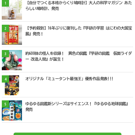
【自分でつくる本格からくり鳩時計】大人の科学マガジン あた
1
らしい鳩時計、発売
【予約殺到】16年ぶりに復刊した『学研の学習 はにわの大国宝
2
展』発売！
約600体の怪人を収録！ 異色の図鑑『学研の図鑑 仮面ライダ
3
ー 改造人間』が誕生！
オリジナル「ミュータント最強王」優秀作品発表!!!
4
ゆるゆる図鑑新シリーズはサイエンス！『ゆるゆる地球図鑑』
5
発売