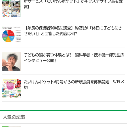
新サービス『たいけんポケット』がキッズデザイン賞を受
賞!
【年長の保護者500名に調査】約7割が「休日に子どもにさ
せたい!」と回答した内容は何?
子どもの脳が育つ体験とは? 脳科学者・茂木健一郎先生の
インタビュー公開!
たいけんポケット6月号からの新規会員を募集開始 5/15〆
切
人気の記事